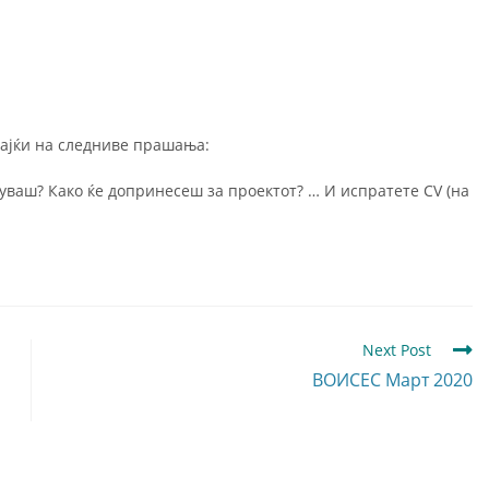
рајќи на следниве прашања:
вуваш? Како ќе допринесеш за проектот? … И испратете CV (на
Next Post
ВОИСЕС Март 2020