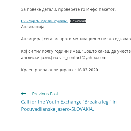
За повеќе детали, проверете го Инфо-пакетот.
ESC-Project-Engelsiz-Bayramı-1
Download
Апликација:
Аплицирај сега: испрати мотивационо писмо одгова
Кој си ти? Колку години имаш? Зошто сакаш да учест
англиски јазик) на vcs_contact@yahoo.com
Краен рок за аплицирање
: 16.03.2020
Previous Post
Call for the Youth Exchange “Break a leg!” in
Pocuvadlianske Jazero-SLOVAKIA.