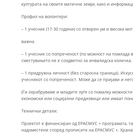
културата на своите матични земји, како и информац
Профил на волонтери:
– 1 учесник (17-30 години) со отворен ум и висока мо
важна.
– 1 учесник со попреченост (по можност на помлада в
сместувањето не е соодветно за инвалидска количка.
– 1 придружна личност (без старосна граница). Иску
учесникот со попреченост. Може да се пријави и него
(Ги охрабруваме и младите луѓе со помалку можности
економски или социјални предизвици или имаат пон
Технички детали:
Проектот е финансиран од ЕРАСМУС + програмата, так
надоместени според прописите на ЕРАСМУС +. Хранат