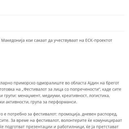
 Македонија кои сакаат да учествуваат на ЕСК-проектот
пуларно приморско одморалиште во областа Ајдин на брегот
дготовка на „Фестивалот за лица со попречености“, каде сите
 групи: менаџмент, медиуми, креативност, логистика,
чки активности, група за перформанси.
то е потребно за фестивалот: промоција, дневен распоред,
ите. За време на фестивалот, волонтерите ќе комуницираат
ќе подготват презентации и работилници, ќе ја претстават