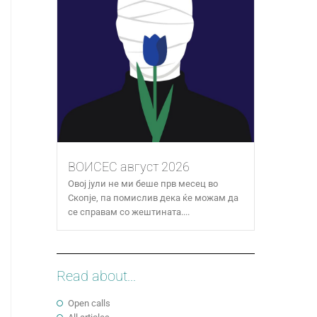
ВОИСЕС август 2026
Овој јули не ми беше прв месец во
Скопје, па помислив дека ќе можам да
се справам со жештината....
Read about...
Open calls