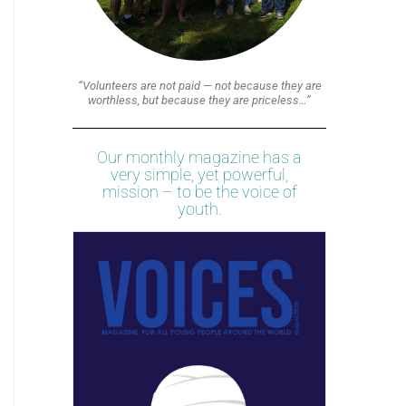
“Volunteers are not paid — not because they are
worthless, but because they are priceless…”
Our monthly magazine has a
very simple, yet powerful,
mission – to be the voice of
youth.