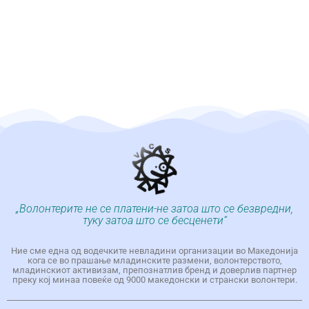
„Волонтерите не се платени-не затоа што се безвредни,
туку затоа што се бесценети“
Ние сме една од водечките невладини организации во Македонија
кога се во прашање младинските размени, волонтерството,
младинскиот активизам, препознатлив бренд и доверлив партнер
преку кој минаа повеќе од 9000 македонски и странски волонтери.