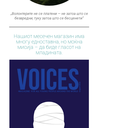
„Волонтерите не се платени — не затоа што се
безвредни, туку затоа што се бесценети“
Нашиот месечен магазин има
многу едноставна, но моќна
мисија – да биде гласот на
младината.