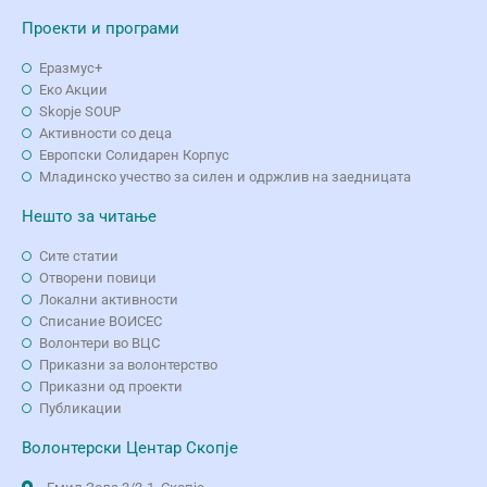
Проекти и програми
Еразмус+
Еко Aкции
Skopje SOUP
Активности со деца
Европски Солидарен Корпус
Младинско учество за силен и одржлив на заедницата
Нешто за читање
Сите статии
Отворени повици
Локални активности
Списание ВОИСЕС
Волонтери во ВЦС
Приказни за волонтерство
Приказни од проекти
Публикации
Волонтерски Центар Скопје