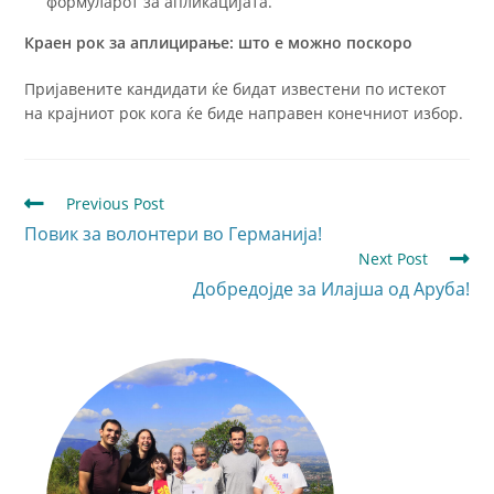
формуларот за апликацијата.
Краен рок за аплицирање: што е можно поскоро
Пријавените кандидати ќе бидат известени по истекот
на крајниот рок кога ќе биде направен конечниот избор.
Previous Post
Повик за волонтери во Германија!
Next Post
Добредојде за Илајша од Аруба!