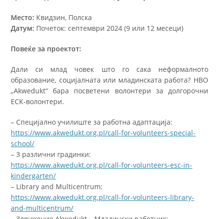
Место:
Квидзин,
Полска
Датум:
Почеток: септември 2024 (9 или 12 месеци)
Повеќе за проектот
:
Дали си млад човек што го сака неформалното
образование, социјалната или младинската работа? НВО
„Akwedukt“ бара посветени волонтери за долгорочни
ЕСК-волонтери.
– Специјално училиште за работна адаптација:
https://www.akwedukt.org.pl/call-for-volunteers-special-
school/
– 3 различни градинки:
https://www.akwedukt.org.pl/call-for-volunteers-esc-in-
kindergarten/
– Library and Multicentrum:
https://www.akwedukt.org.pl/call-for-volunteers-library-
and-multicentrum/
– Здружение Akwedukt – Младински работник: