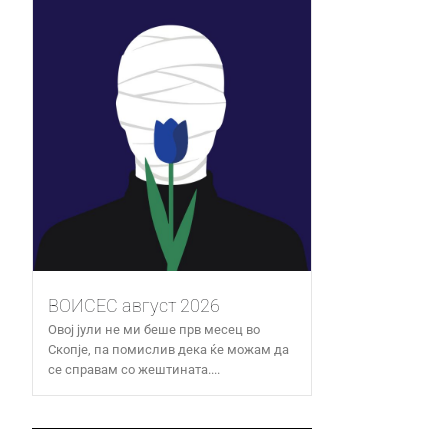
ВОИСЕС август 2026
Овој јули не ми беше прв месец во
Скопје, па помислив дека ќе можам да
се справам со жештината....