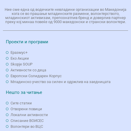
Ние сме една од водечките невладини организации во Македонија
кога се во прашање младинските размени, волонтерството,
младинскиот активизам, препознатлив бренд и доверлив партнер
преку кој минаа повеќе од 9000 македонски и странски волонтери.
Проекти и програми
Еразмус+
Еко Aкции
Skopje SOUP
Активности со деца
Европски Солидарен Корпус
Младинско учество за силен и одржлив на заедницата
Нешто за читање
Сите статии
Отворени повици
Локални активности
Списание ВОИСЕС
Волонтери во ВЦС