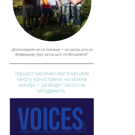
„Волонтерите не се платени — не затоа што се
безвредни, туку затоа што се бесценети“
Нашиот месечен магазин има
многу едноставна, но моќна
мисија – да биде гласот на
младината.