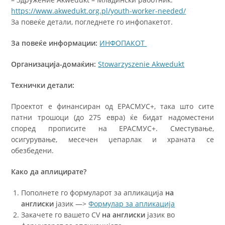
https://www.akwedukt.org.pl/youth-worker-needed/
За повеќе детали, погледнете го инфопакетот.
За повеќе информации:
ИНФОПАКОТ
Организација-домаќин:
Stowarzyszenie Akwedukt
Технички детали:
Проектот е финансиран од ЕРАСМУС+, така што сите
патни трошоци (до 275 евра) ќе бидат надоместени
според прописите на ЕРАСМУС+. Сместување,
осигурување, месечен џепарлак и храната се
обезбедени.
Како да аплицирате?
Пополнете го формуларот за апликација
на
англиски
јазик —>
Формулар за апликација
Закачете го вашето CV
на англиски
јазик во