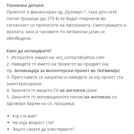
Технички детали:
Проектот е финансиран од „Еразмус+“, така што сите
патни трошоци (до 275 €) ќе бидат покриени во
согласност со прописите на програмата. Сместувањето и
храната, како и часовите по литвански јазик се
обезбедени.
Како да аплицирате?
1. Испратете емаил на: vcs_contact@yahoo.com
2. Наведете го името на проектот во предмет (на
пр.
Апликација за волонтерски проект во Литванија
)
3. Претставете се накратко и наведете за кој проект сте
заинтересирани
4. Закачете го вашето CV
на англиски
јазик
5. Закачете го мотивационото писмо
на англиски
, со
одговори барем на сл. прашања:
Кој сте вие?
На која возраст сте?
Зошто сакате да учествувате?