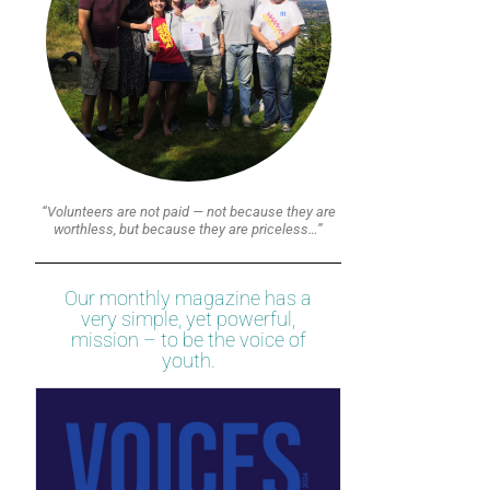
“Volunteers are not paid — not because they are
worthless, but because they are priceless…”
Our monthly magazine has a
very simple, yet powerful,
mission – to be the voice of
youth.