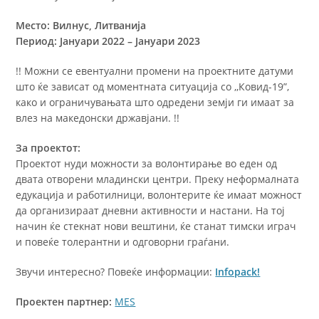
Место: Вилнус, Литванија
Период: Jануари 2022 – Jануари 2023
!! Можни се евентуални промени на проектните датуми
што ќе зависат од моментната ситуација со ,,Ковид-19”,
како и ограничувањата што одредени земји ги имаат за
влез на македонски државјани. !!
За проектот:
Проектот нуди можности за волонтирање во еден од
двата отворени младински центри. Преку неформалната
едукација и работилници, волонтерите ќе имаат можност
да организираат дневни активности и настани. На тој
начин ќе стекнат нови вештини, ќе станат тимски играч
и повеќе толерантни и одговорни граѓани.
Звучи интересно? Повеќе информации:
Infopack!
Проектен партнер:
MES