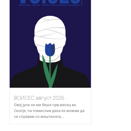
ВОИСЕС август 2026
Овој јули не ми беше прв месец во
Скопје, па помислив дека ќе можам да
се справам со жештината....