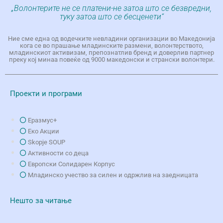
„Волонтерите не се платени-не затоа што се безвредни,
туку затоа што се бесценети“
Ние сме една од водечките невладини организации во Македонија
кога се во прашање младинските размени, волонтерството,
младинскиот активизам, препознатлив бренд и доверлив партнер
преку кој минаа повеќе од 9000 македонски и странски волонтери.
Проекти и програми
Еразмус+
Еко Aкции
Skopje SOUP
Активности со деца
Европски Солидарен Корпус
Младинско учество за силен и одржлив на заедницата
Нешто за читање