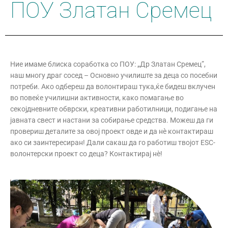
ПОУ Златан Сремец
Ние имаме блиска соработка со ПОУ: „Др Златан Сремец”,
наш многу драг сосед – Основно училиште за деца со посебни
потреби. Ако одбереш да волонтираш тука,ќе бидеш вклучен
во повеќе училишни активности, како помагање во
секојдневните обврски, креативни работилници, подигање на
јавната свест и настани за собирање средства. Можеш да ги
провериш деталите за овој проект овде и да нè контактираш
ако си заинтересиран! Дали сакаш да го работиш твојот ESC-
волонтерски проект со деца? Контактирај нè!