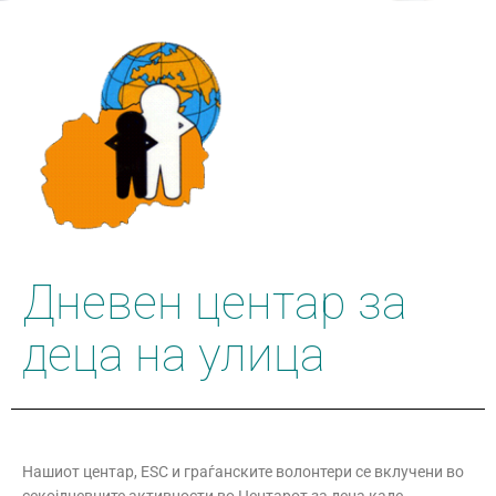
Дневен центар за
деца на улица
Нашиот центар, ESC и граѓанските волонтери се вклучени во
секојдневните активности во Центарот за деца,каде