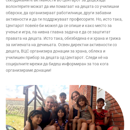
волонтерите можат да им помагаат на децата со училишни
обврски, да организираат работилници, други забавни
активности и да ги поддржуваат професорите. Но, исто така,
Центарот повеќе би можел да се опише и како место за
учење и игра, па нивна главна задача е да се заштитат
правата на децата. Исто така, обезбедена е и храна и грижа
за хигиената на дечињата. Освен директни активности со
децата, ВЦС организира донации за храна, облека и
училишен прибор за децата од Центарот. Следи нè на
социјалните мрежи да бидеш информиран за тоа кога
организираме донации!