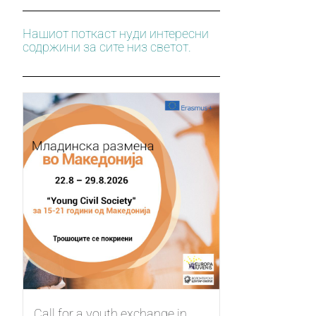
Нашиот поткаст нуди интересни
содржини за сите низ светот.
Call for a youth exchange in