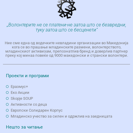
„Волонтерите не се платени-не затоа што се безвредни,
туку затоа што се бесценети“
Ние сме една од водечките невладини организации во Македонија
кога се во прашање младинските размени, волонтерството,
младинскиот активизам, препознатлив бренд и доверлив партнер
преку кој минаа повеќе од 9000 македонски и странски волонтери.
Проекти и програми
Еразмус+
Еко Aкции
Skopje SOUP
Активности со деца
Европски Солидарен Корпус
Младинско учество за силен и одржлив на заедницата
Нешто за читање