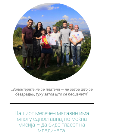
„Волонтерите не се платени — не затоа што се
безвредни, туку затоа што се бесценети“
Нашиот месечен магазин има
многу едноставна, но моќна
мисија – да биде гласот на
младината.