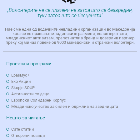
„Волонтерите не се платени-не затоа што се безвредни,
туку затоа што се бесценети“
Ние сме една од водечките невладини организации во Македонија
кога се во прашање младинските размени, волонтерството,
младинскиот активизам, препознатлив бренд и доверлив партнер
преку кој минаа повеќе од 9000 македонски и странски волонтери.
Проекти и програми
Еразмус+
Еко Aкции
Skopje SOUP
Активности со деца
Европски Солидарен Корпус
Младинско учество за силен и одржлив на заедницата
Нешто за читање
Сите статии
Отворени повици