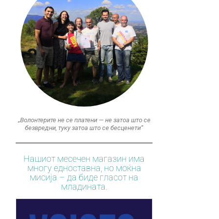
„Волонтерите не се платени — не затоа што се
безвредни, туку затоа што се бесценети“
Нашиот месечен магазин има
многу едноставна, но моќна
мисија – да биде гласот на
младината.