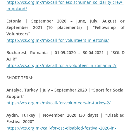
https://vcs.org.mk/mk/call-for-esc-schuman-solidarity-crew-
in-poland/
Estonia | September 2020 – June, July, August or
September 2021 (10 placements) | “Fellowship of
Volunteers”
https://vcs.org.mk/mk/call-for-volunteers-in-estonia/
Bucharest, Romania | 01.09.2020 – 30.04.2021 | “SOLID
A.I.R”
https://vcs.org.mk/mk/call-for-a-volunteer-in-romania-2/
SHORT TERM:
Antalya, Turkey | July – September 2020 | “Sport for Social
Support“
https://vcs.org.mk/mk/call-for-volunteers-in-turkey-2/
Aydın, Turkey | November 2020 (30 days) | “Disabled
Festival 2020”
https://vcs.org.mk/call-for-esc-disabled-festival-2020-in-