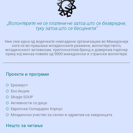
„Волонтерите не се платени-не затоа што се безвредни,
туку затоа што се бесценети“
Ние сме една од водечките невладини организации во Македонија
кога се во прашање младинските размени, волонтерството,
младинскиот активизам, препознатлив бренд и доверлив партнер
преку кој минаа повеќе од 9000 македонски и странски волонтери.
Проекти и програми
Еразмус+
Еко Aкции
Skopje SOUP
Активности со деца
Европски Солидарен Корпус
Младинско учество за силен и одржлив на заедницата
Нешто за читање