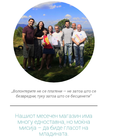
„Волонтерите не се платени — не затоа што се
безвредни, туку затоа што се бесценети“
Нашиот месечен магазин има
многу едноставна, но моќна
мисија – да биде гласот на
младината.