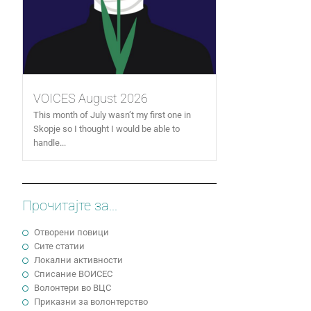
VOICES August 2026
This month of July wasn’t my first one in
Skopje so I thought I would be able to
handle...
Прочитајте за...
Отворени повици
Сите статии
Локални активности
Cписание ВОИСЕС
Волонтери во ВЦС
Приказни за волонтерство