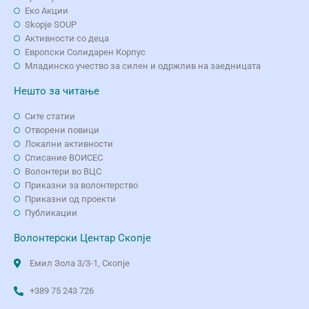
Еко Aкции
Skopje SOUP
Активности со деца
Европски Солидарен Корпус
Младинско учество за силен и одржлив на заедницата
Нешто за читање
Сите статии
Отворени повици
Локални активности
Списание ВОИСЕС
Волонтери во ВЦС
Приказни за волонтерство
Приказни од проекти
Публикации
Волонтерски Центар Скопје
Емил Зола 3/3-1, Скопје
+389 75 243 726