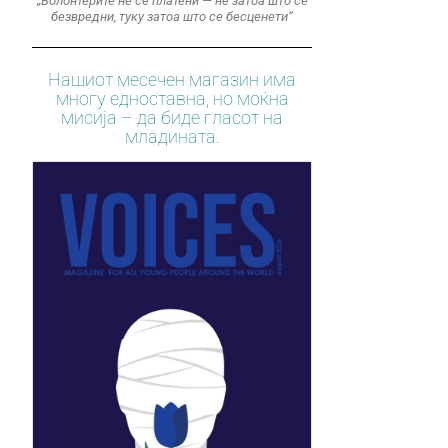
„Волонтерите не се платени — не затоа што се
безвредни, туку затоа што се бесценети“
Нашиот месечен магазин има
многу едноставна, но моќна
мисија – да биде гласот на
младината.