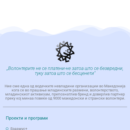
„Волонтерите не се платени-не затоа што се безвредни,
туку затоа што се бесценети“
Ние сме една од водечките невладини организации во Македонија
кога се во прашање младинските размени, волонтерството,
младинскиот активизам, препознатлив бренд и доверлив партнер
преку кој минаа повеќе од 9000 македонски и странски волонтери.
Проекти и програми
Еразмус+