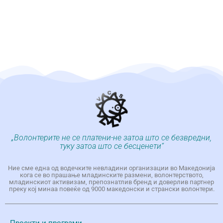
„Волонтерите не се платени-не затоа што се безвредни,
туку затоа што се бесценети“
Ние сме една од водечките невладини организации во Македонија
кога се во прашање младинските размени, волонтерството,
младинскиот активизам, препознатлив бренд и доверлив партнер
преку кој минаа повеќе од 9000 македонски и странски волонтери.
Проекти и програми