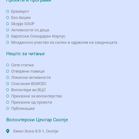
Еразмус+
Еко Aкции
Skopje SOUP
Активности со деца
Европски Солидарен Корпус
Младинско учество за силен и одржлив на заедницата
Нешто за читање
Сите статии
Отворени повици
Локални активности
Списание ВОИСЕС
Волонтери во ВЦС
Приказни за волонтерство
Приказни од проекти
Публикации
Волонтерски Центар Скопје
Емил Зола 3/3-1, Скопје