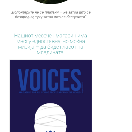
„Волонтерите не се платени — не затоа што се
безвредни, туку затоа што се бесценети“
Нашиот месечен магазин има
многу едноставна, но моќна
мисија – да биде гласот на
младината.