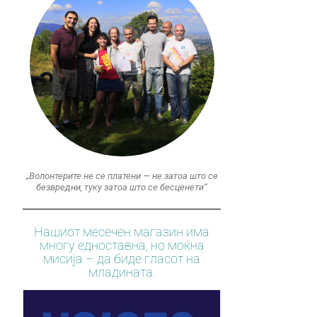
„Волонтерите не се платени — не затоа што се
безвредни, туку затоа што се бесценети“
Нашиот месечен магазин има
многу едноставна, но моќна
мисија – да биде гласот на
младината.