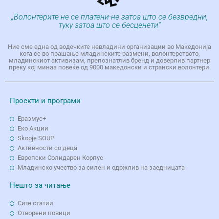
„Волонтерите не се платени-не затоа што се безвредни,
туку затоа што се бесценети“
Ние сме една од водечките невладини организации во Македонија
кога се во прашање младинските размени, волонтерството,
младинскиот активизам, препознатлив бренд и доверлив партнер
преку кој минаа повеќе од 9000 македонски и странски волонтери.
Проекти и програми
Еразмус+
Еко Aкции
Skopje SOUP
Активности со деца
Европски Солидарен Корпус
Младинско учество за силен и одржлив на заедницата
Нешто за читање
Сите статии
Отворени повици