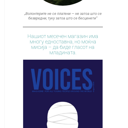
„Волонтерите не се платени — не затоа што се
безвредни, туку затоа што се бесценети“
Нашиот месечен магазин има
многу едноставна, но моќна
мисија – да биде гласот на
младината.