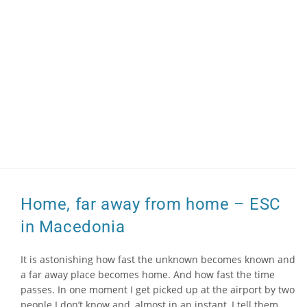
Home, far away from home – ESC
in Macedonia
It is astonishing how fast the unknown becomes known and
a far away place becomes home. And how fast the time
passes. In one moment I get picked up at the airport by two
people I don’t know and, almost in an instant, I tell them