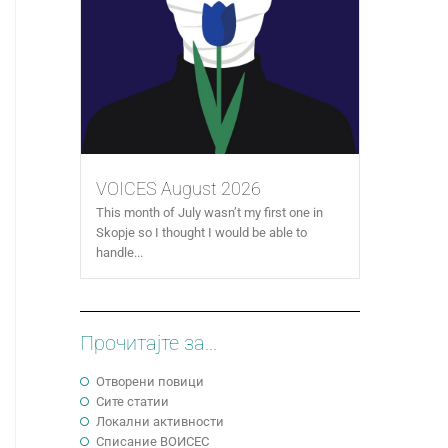
VOICES August 2026
This month of July wasn’t my first one in
Skopje so I thought I would be able to
handle...
Прочитајте за...
Отворени повици
Сите статии
Локални активности
Cписание ВОИСЕС