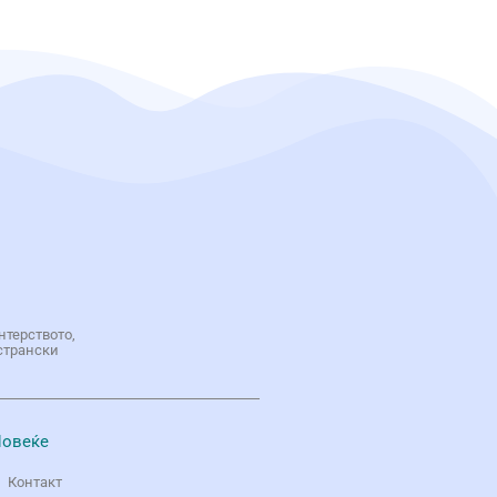
нтерството,
странски
овеќе
Контакт