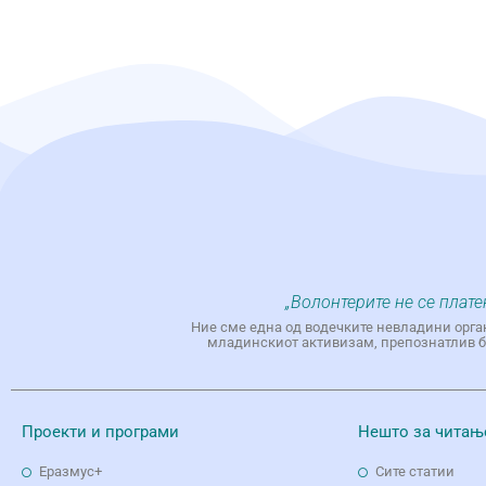
„Волонтерите не се плате
Ние сме една од водечките невладини орга
младинскиот активизам, препознатлив бр
Проекти и програми
Нешто за читањ
Еразмус+
Сите статии