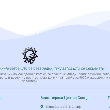
ни-не затоа што се безвредни, туку затоа што се бесценети“
низации во Македонија кога се во прашање младинските размени, воло
енд и доверлив партнер преку кој минаа повеќе од 9000 македонски и 
волонтери.
е
Волонтерски Центар Скопје
П
Емил Зола 3/3-1, Скопје