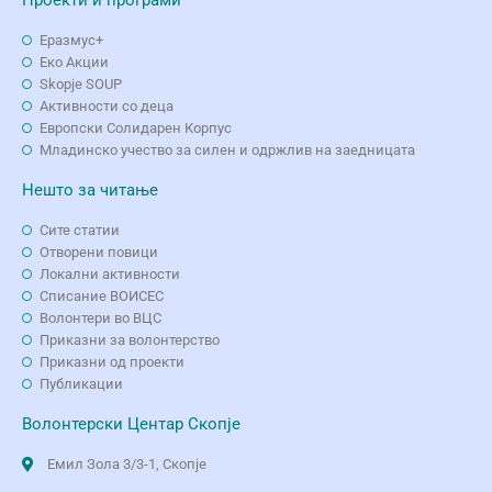
Еразмус+
Еко Aкции
Skopje SOUP
Активности со деца
Европски Солидарен Корпус
Младинско учество за силен и одржлив на заедницата
Нешто за читање
Сите статии
Отворени повици
Локални активности
Списание ВОИСЕС
Волонтери во ВЦС
Приказни за волонтерство
Приказни од проекти
Публикации
Волонтерски Центар Скопје
Емил Зола 3/3-1, Скопје