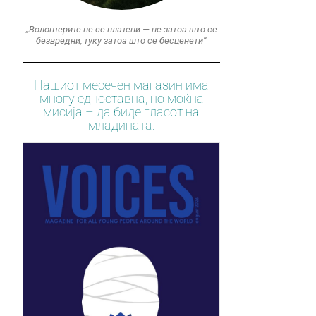
„Волонтерите не се платени — не затоа што се
безвредни, туку затоа што се бесценети“
Нашиот месечен магазин има
многу едноставна, но моќна
мисија – да биде гласот на
младината.