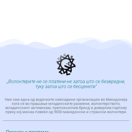
„Волонтерите не се платени-не затоа што се безвредни,
туку затоа што се бесценети“
Ние сме една од водечките невладини организации во Македонија
кога се во прашање младинските размени, волонтерството,
младинскиот активизам, препознатлив бренд и доверлив партнер
преку кој минаа повеќе од 9000 македонски и странски волонтери.
Проекти и програми