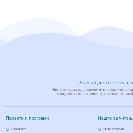
„Волонтерите не се плате
Ние сме една од водечките невладини орга
младинскиот активизам, препознатлив бр
Проекти и програми
Нешто за читањ
Еразмус+
Сите статии