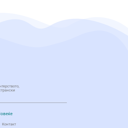
нтерството,
странски
овеќе
Контакт