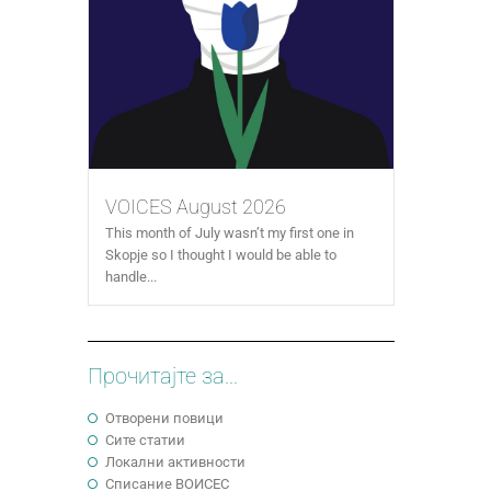
VOICES August 2026
This month of July wasn’t my first one in
Skopje so I thought I would be able to
handle...
Прочитајте за...
Отворени повици
Сите статии
Локални активности
Cписание ВОИСЕС