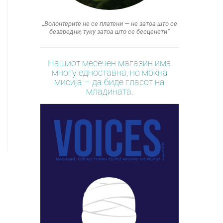
„Волонтерите не се платени — не затоа што се
безвредни, туку затоа што се бесценети“
Нашиот месечен магазин има
многу едноставна, но моќна
мисија – да биде гласот на
младината.