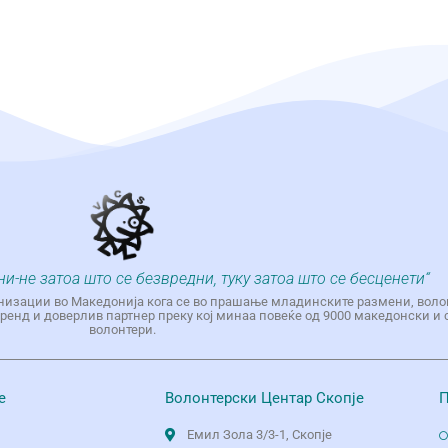
ни-не затоа што се безвредни, туку затоа што се бесценети“
низации во Македонија кога се во прашање младинските размени, воло
енд и доверлив партнер преку кој минаа повеќе од 9000 македонски и 
волонтери.
е
Волонтерски Центар Скопје
П
Емил Зола 3/3-1, Скопје