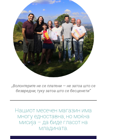
„Волонтерите не се платени — не затоа што се
безвредни, туку затоа што се бесценети“
Нашиот месечен магазин има
многу едноставна, но моќна
мисија – да биде гласот на
младината.