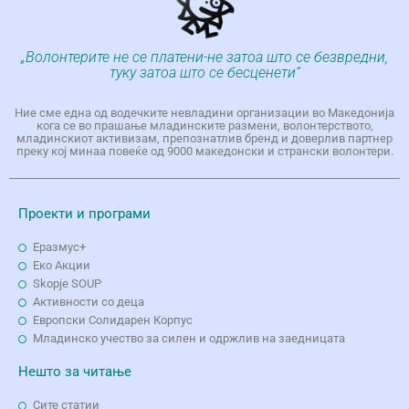
„Волонтерите не се платени-не затоа што се безвредни,
туку затоа што се бесценети“
Ние сме една од водечките невладини организации во Македонија
кога се во прашање младинските размени, волонтерството,
младинскиот активизам, препознатлив бренд и доверлив партнер
преку кој минаа повеќе од 9000 македонски и странски волонтери.
Проекти и програми
Еразмус+
Еко Aкции
Skopje SOUP
Активности со деца
Европски Солидарен Корпус
Младинско учество за силен и одржлив на заедницата
Нешто за читање
Сите статии