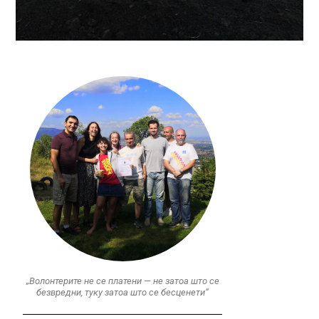
„Волонтерите не се платени — не затоа што се
безвредни, туку затоа што се бесценети“