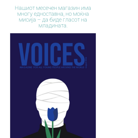
Нашиот месечен магазин има
многу едноставна, но моќна
мисија – да биде гласот на
младината.