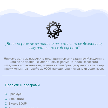
„Волонтерите не се платени-не затоа што се безвредни,
туку затоа што се бесценети“
Ние сме една од водечките невладини организации во Македонија
кога се во прашање младинските размени, волонтерството,
младинскиот активизам, препознатлив бренд и доверлив партнер
преку кој минаа повеќе од 9000 македонски и странски волонтери.
Проекти и програми
Еразмус+
Еко Aкции
Skopje SOUP