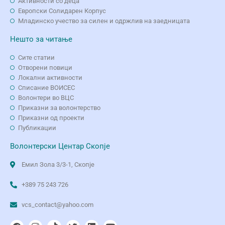
Активности со деца
Европски Солидарен Корпус
Младинско учество за силен и одржлив на заедницата
Нешто за читање
Сите статии
Отворени повици
Локални активности
Списание ВОИСЕС
Волонтери во ВЦС
Приказни за волонтерство
Приказни од проекти
Публикации
Волонтерски Центар Скопје
Емил Зола 3/3-1, Скопје
+389 75 243 726
vcs_contact@yahoo.com