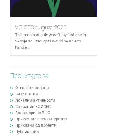
VOICES August 2026
This month of July wasn’t my first one in
Skopje so I thought I would be able to
handle...
Прочитајте за...
Отворени повици
Сите статии
Локални активности
Cписание ВОИСЕС
Волонтери во ВЦС
Приказни за волонтерство
Приказни од проекти
Публикации