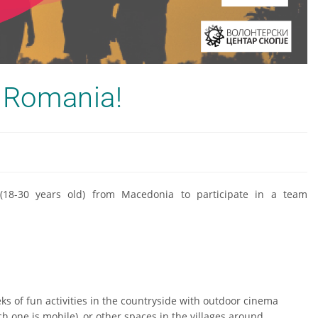
n Romania!
 (18-30 years old) from Macedonia to participate in a team
ks of fun activities in the countryside with outdoor cinema
h one is mobile), or other spaces in the villages around.