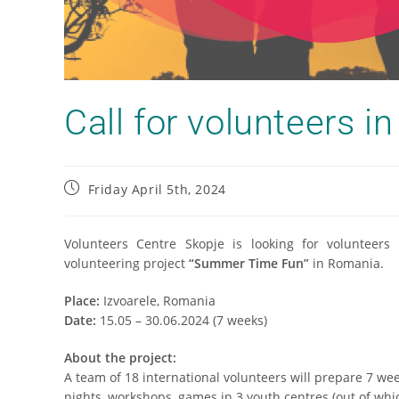
Call for volunteers i
Friday April 5th, 2024
Volunteers Centre Skopje is looking for volunteers
volunteering project
“Summer Time Fun”
in Romania.
Place:
Izvoarele, Romania
Date:
15.05 – 30.06.2024 (7 weeks)
About the project:
A team of 18 international volunteers will prepare 7 wee
nights, workshops, games in 3 youth centres (out of whic