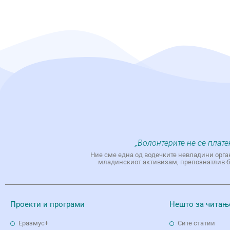
„Волонтерите не се плате
Ние сме една од водечките невладини орга
младинскиот активизам, препознатлив бр
Проекти и програми
Нешто за читањ
Еразмус+
Сите статии