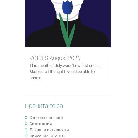
VOICES August 2026
This month of July wasn’t my first one in
Skopje so I thought I would be able to
handle...
Прочитајте за...
Отворени повици
Сите статии
Локални активности
Cписание ВОИСЕС