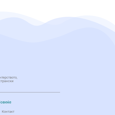
нтерството,
странски
овеќе
Контакт