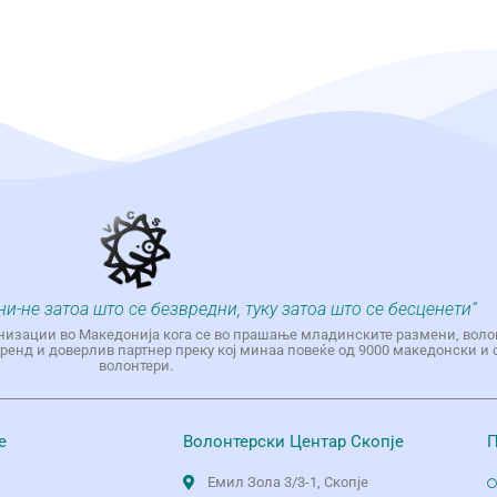
ни-не затоа што се безвредни, туку затоа што се бесценети“
низации во Македонија кога се во прашање младинските размени, воло
енд и доверлив партнер преку кој минаа повеќе од 9000 македонски и 
волонтери.
е
Волонтерски Центар Скопје
П
Емил Зола 3/3-1, Скопје