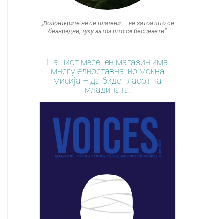
„Волонтерите не се платени — не затоа што се
безвредни, туку затоа што се бесценети“
Нашиот месечен магазин има
многу едноставна, но моќна
мисија – да биде гласот на
младината.