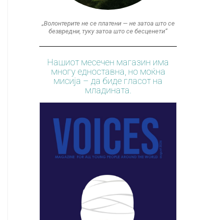
„Волонтерите не се платени — не затоа што се
безвредни, туку затоа што се бесценети“
Нашиот месечен магазин има
многу едноставна, но моќна
мисија – да биде гласот на
младината.