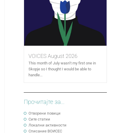
VOICES August 2026
This month of July wasn’t my first one in
Skopje so I thought I would be able to
handle...
Прочитајте за...
Отворени повици
Сите статии
Локални активности
Cписание ВОИСЕС