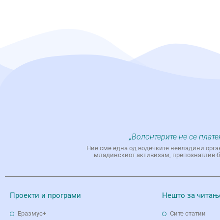
„Волонтерите не се плате
Ние сме една од водечките невладини орга
младинскиот активизам, препознатлив бр
Проекти и програми
Нешто за читањ
Еразмус+
Сите статии