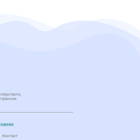
нтерството,
странски
овеќе
Контакт