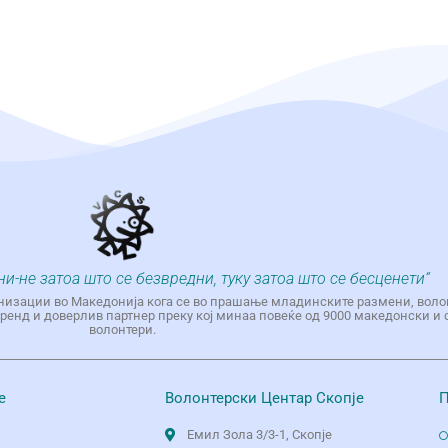
ни-не затоа што се безвредни, туку затоа што се бесценети“
низации во Македонија кога се во прашање младинските размени, воло
енд и доверлив партнер преку кој минаа повеќе од 9000 македонски и 
волонтери.
е
Волонтерски Центар Скопје
П
Емил Зола 3/3-1, Скопје