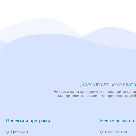
„Волонтерите не се плате
Ние сме една од водечките невладини орга
младинскиот активизам, препознатлив бр
Проекти и програми
Нешто за читањ
Еразмус+
Сите статии