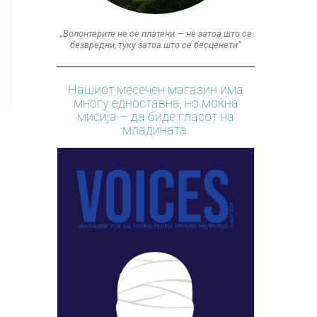
„Волонтерите не се платени — не затоа што се
безвредни, туку затоа што се бесценети“
Нашиот месечен магазин има
многу едноставна, но моќна
мисија – да биде гласот на
младината.