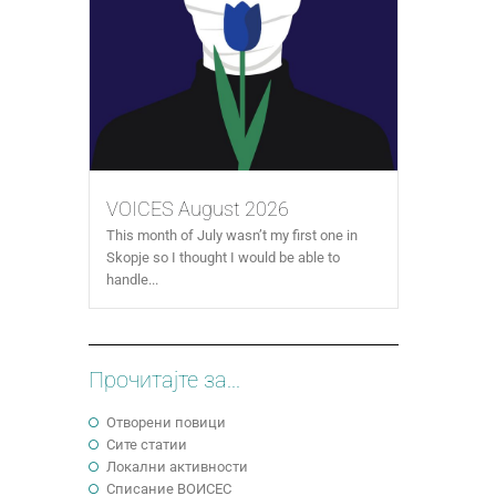
VOICES August 2026
This month of July wasn’t my first one in
Skopje so I thought I would be able to
handle...
Прочитајте за...
Отворени повици
Сите статии
Локални активности
Cписание ВОИСЕС