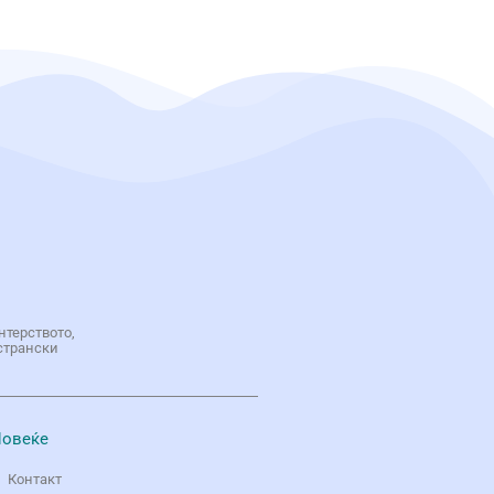
нтерството,
странски
овеќе
Контакт