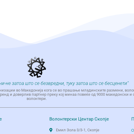
ни-не затоа што се безвредни, туку затоа што се бесценети“
низации во Македонија кога се во прашање младинските размени, воло
енд и доверлив партнер преку кој минаа повеќе од 9000 македонски и 
волонтери.
е
Волонтерски Центар Скопје
П
Емил Зола 3/3-1, Скопје