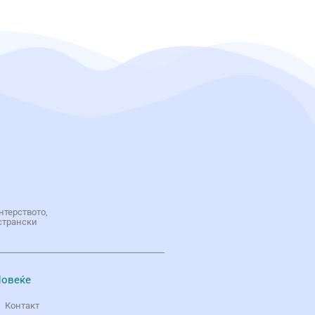
нтерството,
странски
овеќе
Контакт