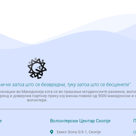
ни-не затоа што се безвредни, туку затоа што се бесценети“
низации во Македонија кога се во прашање младинските размени, воло
енд и доверлив партнер преку кој минаа повеќе од 9000 македонски и 
волонтери.
е
Волонтерски Центар Скопје
П
Емил Зола 3/3-1, Скопје