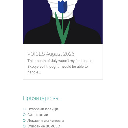
VOICES August 2026
This month of July wasn’t my first one in
Skopje so I thought I would be able to
handle...
Прочитајте за...
Отворени повици
Сите статии
Локални активности
Cписание ВОИСЕС