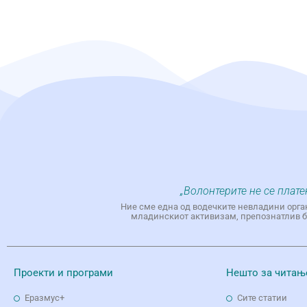
„Волонтерите не се плате
Ние сме една од водечките невладини орга
младинскиот активизам, препознатлив бр
Проекти и програми
Нешто за читањ
Еразмус+
Сите статии