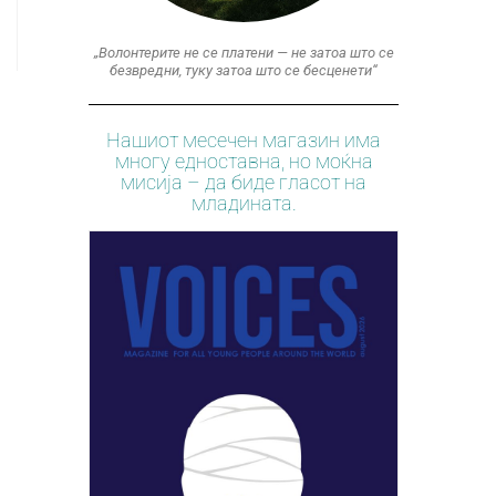
„Волонтерите не се платени — не затоа што се
безвредни, туку затоа што се бесценети“
Нашиот месечен магазин има
многу едноставна, но моќна
мисија – да биде гласот на
младината.