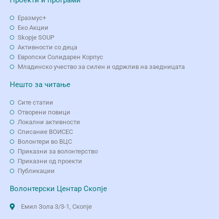
Еразмус+
Еко Aкции
Skopje SOUP
Активности со деца
Европски Солидарен Корпус
Младинско учество за силен и одржлив на заедницата
Нешто за читање
Сите статии
Отворени повици
Локални активности
Списание ВОИСЕС
Волонтери во ВЦС
Приказни за волонтерство
Приказни од проекти
Публикации
Волонтерски Центар Скопје
Емил Зола 3/3-1, Скопје