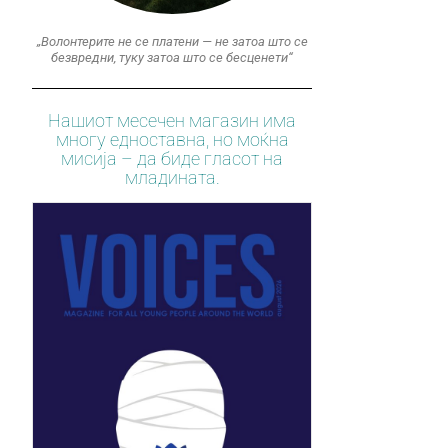
„Волонтерите не се платени — не затоа што се
безвредни, туку затоа што се бесценети“
Нашиот месечен магазин има
многу едноставна, но моќна
мисија – да биде гласот на
младината.