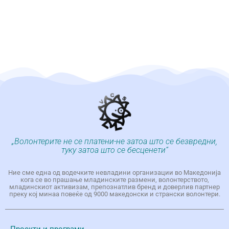
„Волонтерите не се платени-не затоа што се безвредни,
туку затоа што се бесценети“
Ние сме една од водечките невладини организации во Македонија
кога се во прашање младинските размени, волонтерството,
младинскиот активизам, препознатлив бренд и доверлив партнер
преку кој минаа повеќе од 9000 македонски и странски волонтери.
Проекти и програми