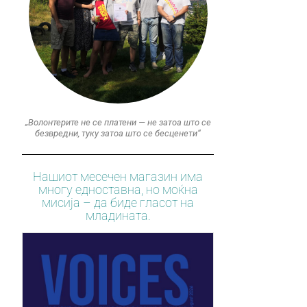
„Волонтерите не се платени — не затоа што се
безвредни, туку затоа што се бесценети“
Нашиот месечен магазин има
многу едноставна, но моќна
мисија – да биде гласот на
младината.