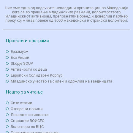
Ние сме една од водечките невладини организации во Македонија
кога се во прашање младинските размени, волонтерството,
младинскиот активизам, препознатлив бренд и доверлив партнер
преку кој минаа повеќе од 9000 македонски и странски волонтери.
Проекти и програми
Еразмус+
Еко Aкции
Skopje SOUP
Активности со деца
Европски Солидарен Корпус
Младинско учество за силен и одржлив на заедницата
Нешто за читање
Сите статии
Отворени повици
Локални активности
Списание ВОИСЕС
Волонтери во ВЦС
Приказни за волонтерство