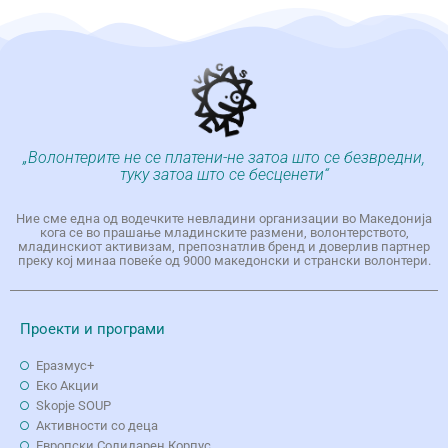
„Волонтерите не се платени-не затоа што се безвредни,
туку затоа што се бесценети“
Ние сме една од водечките невладини организации во Македонија
кога се во прашање младинските размени, волонтерството,
младинскиот активизам, препознатлив бренд и доверлив партнер
преку кој минаа повеќе од 9000 македонски и странски волонтери.
Проекти и програми
Еразмус+
Еко Aкции
Skopje SOUP
Активности со деца
Европски Солидарен Корпус