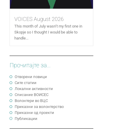
VOICES August 2026
This month of July wasn’t my first one in
Skopje so I thought I would be able to
handle...
Прочитајте за...
Отворени повици
Сите статии
Локални активности
Cписание ВОИСЕС
Волонтери во ВЦС
Приказни за волонтерство
Приказни од проекти
Публикации