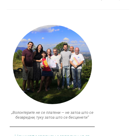
„Волонтерите не се платени — не затоа што се
безвредни, туку затоа што се бесценети“