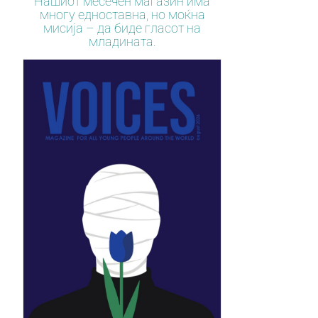
Нашиот месечен магазин има
многу едноставна, но моќна
мисија – да биде гласот на
младината.