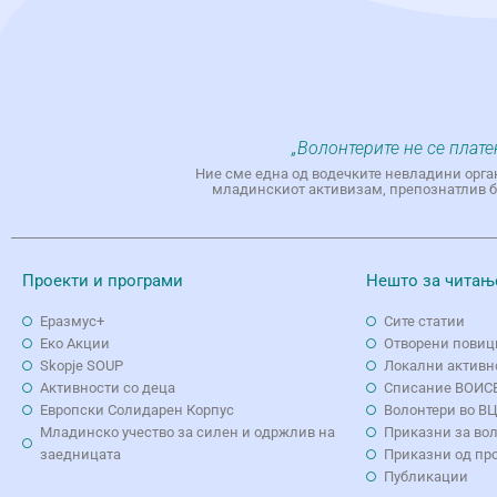
„Волонтерите не се плате
Ние сме една од водечките невладини орга
младинскиот активизам, препознатлив бр
Проекти и програми
Нешто за читањ
Еразмус+
Сите статии
Еко Aкции
Отворени повиц
Skopje SOUP
Локални активн
Активности со деца
Списание ВОИС
Европски Солидарен Корпус
Волонтери во В
Младинско учество за силен и одржлив на
Приказни за во
заедницата
Приказни од пр
Публикации