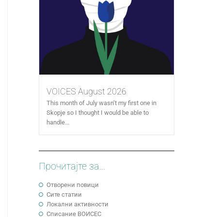
VOICES August 2026
This month of July wasn’t my first one in
Skopje so I thought I would be able to
handle...
Прочитајте за...
Отворени повици
Сите статии
Локални активности
Cписание ВОИСЕС