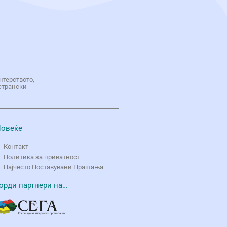
нтерството,
странски
овеќе
Контакт
Политика за приватност
Најчесто Поставувани Прашања
орди партнери на…