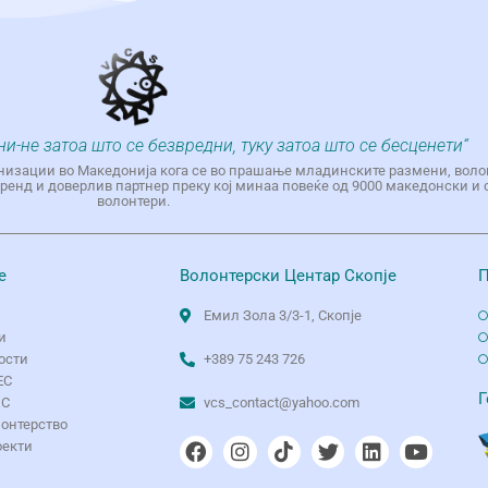
ни-не затоа што се безвредни, туку затоа што се бесценети“
низации во Македонија кога се во прашање младинските размени, воло
енд и доверлив партнер преку кој минаа повеќе од 9000 македонски и 
волонтери.
е
Волонтерски Центар Скопје
П
Емил Зола 3/3-1, Скопје
и
ости
+389 75 243 726
ЕС
Г
ЦС
vcs_contact@yahoo.com
лонтерство
оекти