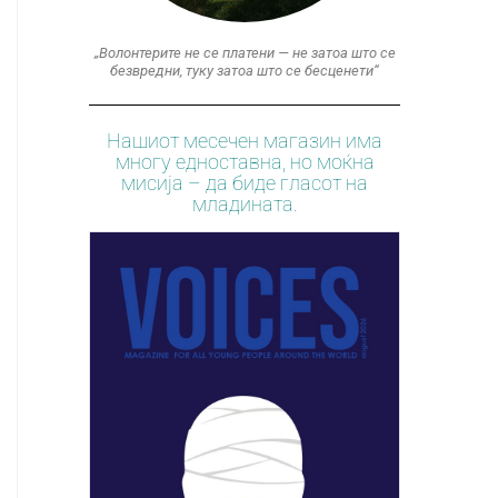
„Волонтерите не се платени — не затоа што се
безвредни, туку затоа што се бесценети“
Нашиот месечен магазин има
многу едноставна, но моќна
мисија – да биде гласот на
младината.