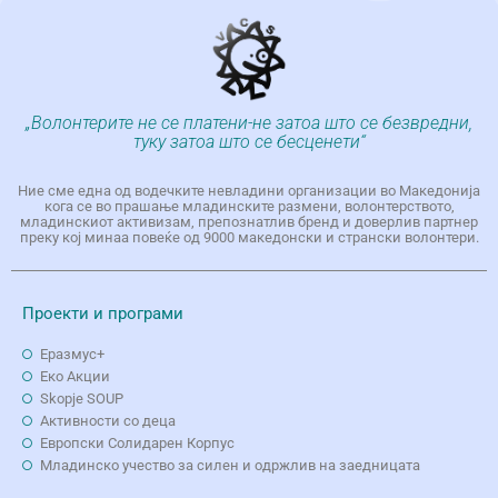
„Волонтерите не се платени-не затоа што се безвредни,
туку затоа што се бесценети“
Ние сме една од водечките невладини организации во Македонија
кога се во прашање младинските размени, волонтерството,
младинскиот активизам, препознатлив бренд и доверлив партнер
преку кој минаа повеќе од 9000 македонски и странски волонтери.
Проекти и програми
Еразмус+
Еко Aкции
Skopje SOUP
Активности со деца
Европски Солидарен Корпус
Младинско учество за силен и одржлив на заедницата