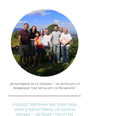
„Волонтерите не се платени — не затоа што се
безвредни, туку затоа што се бесценети“
Нашиот месечен магазин има
многу едноставна, но моќна
мисија – да биде гласот на