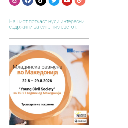
Нашиот поткаст нуди интересни
содржини за сите низ светот.