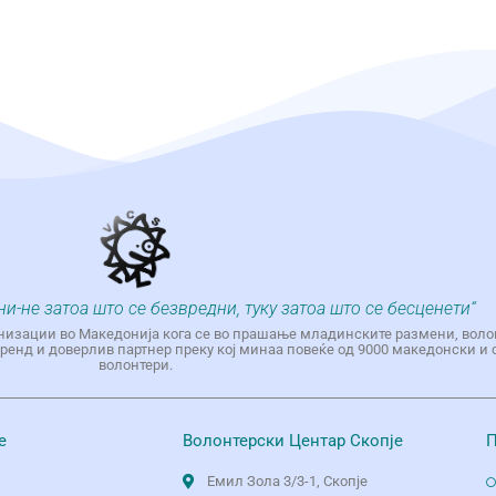
ни-не затоа што се безвредни, туку затоа што се бесценети“
низации во Македонија кога се во прашање младинските размени, воло
енд и доверлив партнер преку кој минаа повеќе од 9000 македонски и 
волонтери.
е
Волонтерски Центар Скопје
П
Емил Зола 3/3-1, Скопје