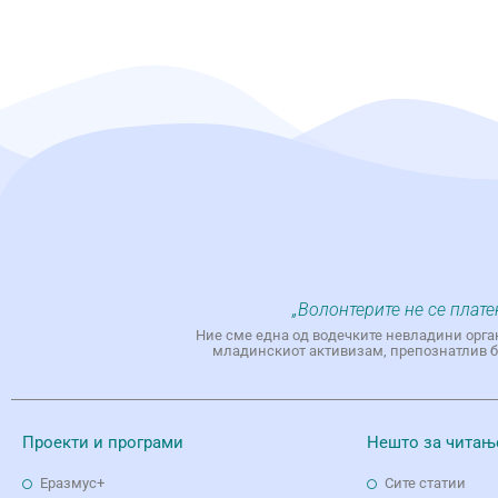
„Волонтерите не се плате
Ние сме една од водечките невладини орга
младинскиот активизам, препознатлив бр
Проекти и програми
Нешто за читањ
Еразмус+
Сите статии