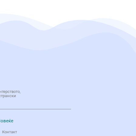
нтерството,
странски
овеќе
Контакт