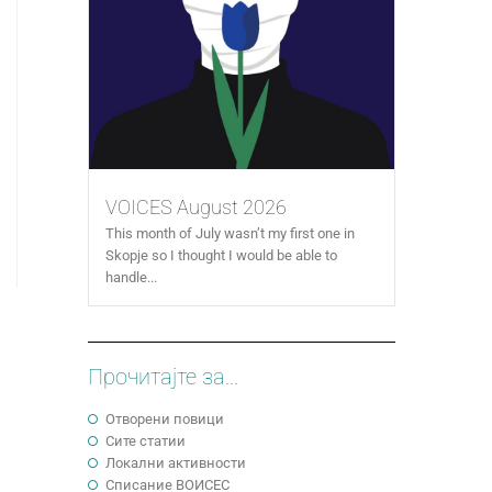
VOICES August 2026
This month of July wasn’t my first one in
Skopje so I thought I would be able to
handle...
Прочитајте за...
Отворени повици
Сите статии
Локални активности
Cписание ВОИСЕС