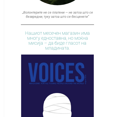
„Волонтерите не се платени — не затоа што се
безвредни, туку затоа што се бесценети“
Нашиот месечен магазин има
многу едноставна, но моќна
мисија – да биде гласот на
младината.