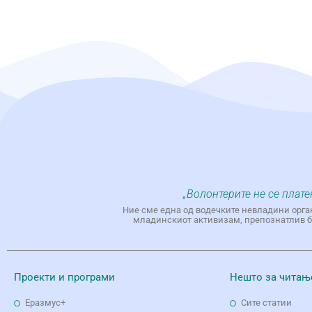
„Волонтерите не се плате
Ние сме една од водечките невладини орга
младинскиот активизам, препознатлив бр
Проекти и програми
Нешто за читањ
Еразмус+
Сите статии