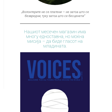
„Волонтерите не се платени — не затоа што се
безвредни, туку затоа што се бесценети“
Нашиот месечен магазин има
многу едноставна, но моќна
мисија – да биде гласот на
младината.