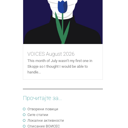
VOICES August 2026
This month of July wasn’t my first one in
Skopje so I thought I would be able to
handle...
Прочитајте за...
Отворени повици
Сите статии
Локални активности
Cписание ВОИСЕС