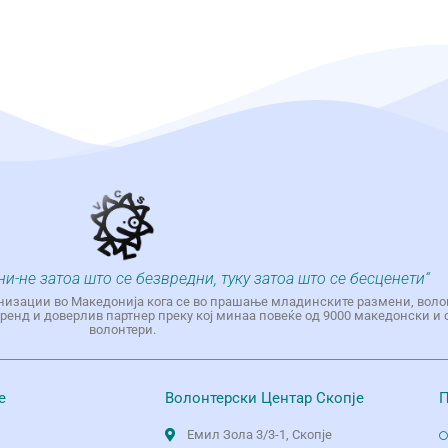
ни-не затоа што се безвредни, туку затоа што се бесценети“
низации во Македонија кога се во прашање младинските размени, воло
енд и доверлив партнер преку кој минаа повеќе од 9000 македонски и 
волонтери.
е
Волонтерски Центар Скопје
П
Емил Зола 3/3-1, Скопје