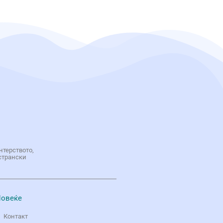
нтерството,
странски
овеќе
Контакт