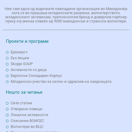
Ние сме една од водечките невладини организации во Македонија
кога се во прашање младинските размени, волонтерството,
младинскиот активизам, препознатлив бренд и доверлив партнер
преку кој минаа повеќе од 9000 македонски и странски волонтери.
Проекти и програми
Еразмус+
Еко Aкции
Skopje SOUP
Активности со деца
Европски Солидарен Корпус
Младинско учество за силен и одржлив на заедницата
Нешто за читање
Сите статии
Отворени повици
Локални активности
Списание ВОИСЕС
Волонтери во ВЦС