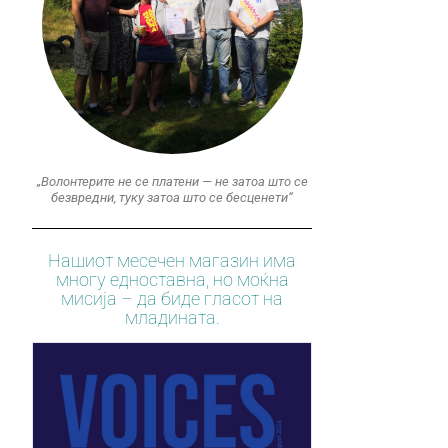
„Волонтерите не се платени — не затоа што се
безвредни, туку затоа што се бесценети“
Нашиот месечен магазин има
многу едноставна, но моќна
мисија – да биде гласот на
младината.