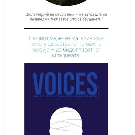
„Волонтерите не се платени — не затоа што се
безвредни, туку затоа што се бесценети“
Нашиот месечен магазин има
многу едноставна, но моќна
мисија – да биде гласот на
младината.