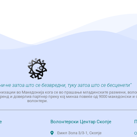
ни-не затоа што се безвредни, туку затоа што се бесценети“
низации во Македонија кога се во прашање младинските размени, воло
енд и доверлив партнер преку кој минаа повеќе од 9000 македонски и 
волонтери.
е
Волонтерски Центар Скопје
П
Емил Зола 3/3-1, Скопје