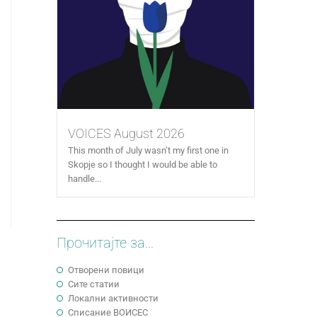
VOICES August 2026
This month of July wasn’t my first one in
Skopje so I thought I would be able to
handle...
Прочитајте за...
Отворени повици
Сите статии
Локални активности
Cписание ВОИСЕС