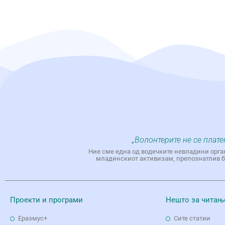
„Волонтерите не се плате
Ние сме една од водечките невладини орга
младинскиот активизам, препознатлив бр
Проекти и програми
Нешто за читањ
Еразмус+
Сите статии