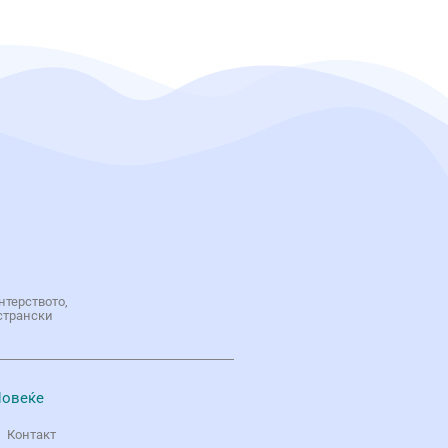
нтерството,
странски
овеќе
Контакт