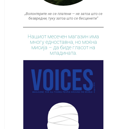
„Волонтерите не се платени — не затоа што се
безвредни, туку затоа што се бесценети“
Нашиот месечен магазин има
многу едноставна, но моќна
мисија – да биде гласот на
младината.