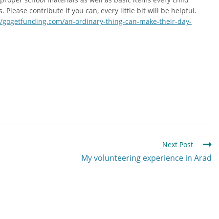
Please contribute if you can, every little bit will be helpful.
//gogetfunding.com/an-ordinary-thing-can-make-their-day-
Next Post
My volunteering experience in Arad