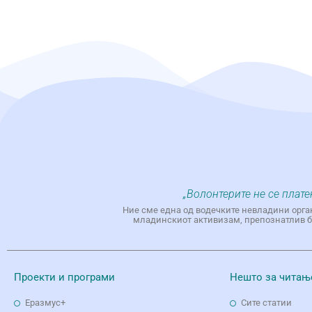
„Волонтерите не се плате
Ние сме една од водечките невладини орга
младинскиот активизам, препознатлив бр
Проекти и програми
Нешто за читањ
Еразмус+
Сите статии