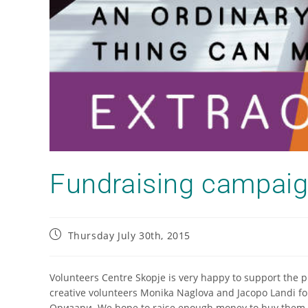
Fundraising campai
Thursday July 30th, 2015
Volunteers Centre Skopje is very happy to support the p
creative volunteers Monika Naglova and Jacopo Landi f
Оризари. We hope to raise enough money to buy them pr