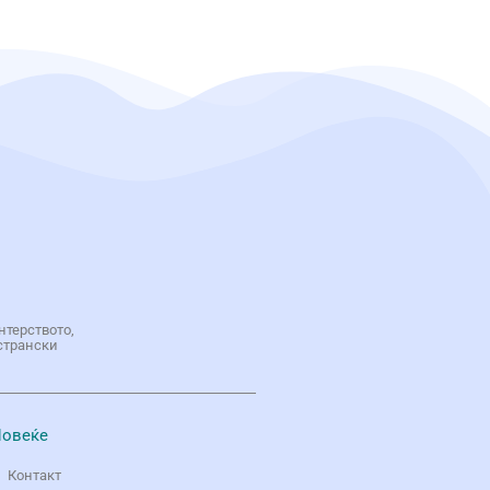
нтерството,
странски
овеќе
Контакт