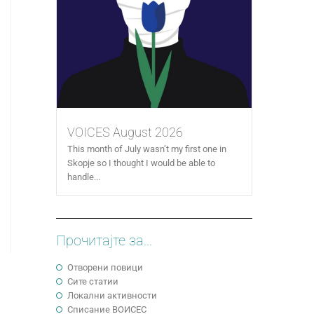
VOICES August 2026
This month of July wasn’t my first one in
Skopje so I thought I would be able to
handle...
Прочитајте за...
Отворени повици
Сите статии
Локални активности
Cписание ВОИСЕС