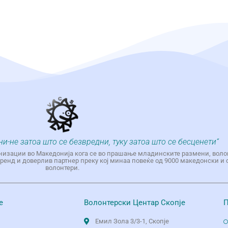
ни-не затоа што се безвредни, туку затоа што се бесценети“
низации во Македонија кога се во прашање младинските размени, воло
енд и доверлив партнер преку кој минаа повеќе од 9000 македонски и 
волонтери.
е
Волонтерски Центар Скопје
П
Емил Зола 3/3-1, Скопје