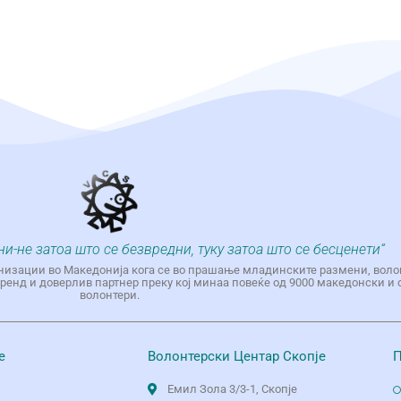
ни-не затоа што се безвредни, туку затоа што се бесценети“
низации во Македонија кога се во прашање младинските размени, воло
енд и доверлив партнер преку кој минаа повеќе од 9000 македонски и 
волонтери.
е
Волонтерски Центар Скопје
П
Емил Зола 3/3-1, Скопје