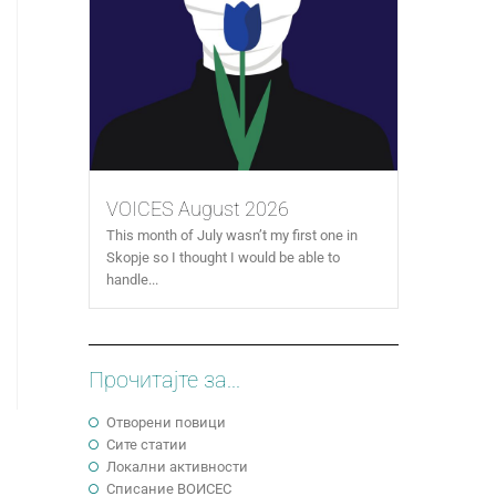
VOICES August 2026
This month of July wasn’t my first one in
Skopje so I thought I would be able to
handle...
Прочитајте за...
Отворени повици
Сите статии
Локални активности
Cписание ВОИСЕС