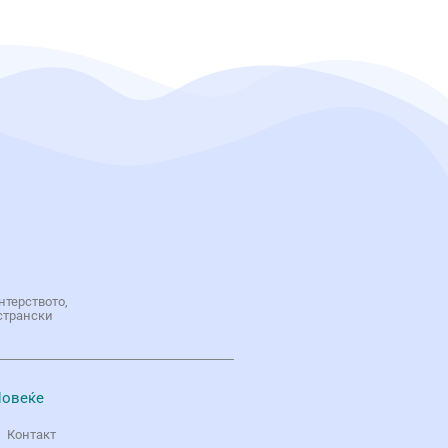
нтерството,
странски
овеќе
Контакт