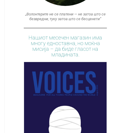
„Волонтерите не се платени — не затоа што се
безвредни, туку затоа што се бесценети“
Нашиот месечен магазин има
многу едноставна, но моќна
мисија – да биде гласот на
младината.