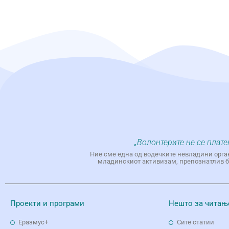
„Волонтерите не се плате
Ние сме една од водечките невладини орга
младинскиот активизам, препознатлив бр
Проекти и програми
Нешто за читањ
Еразмус+
Сите статии