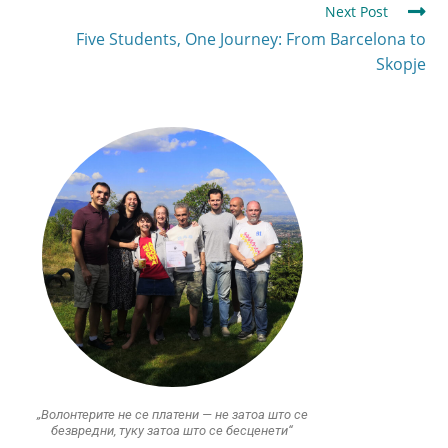
Next Post
Five Students, One Journey: From Barcelona to
Skopje
„Волонтерите не се платени — не затоа што се
безвредни, туку затоа што се бесценети“