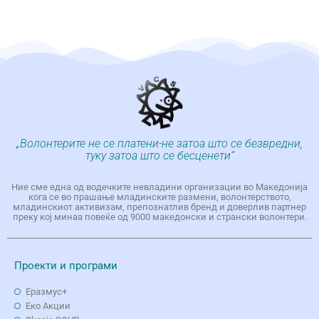
„Волонтерите не се платени-не затоа што се безвредни,
туку затоа што се бесценети“
Ние сме една од водечките невладини организации во Македонија
кога се во прашање младинските размени, волонтерството,
младинскиот активизам, препознатлив бренд и доверлив партнер
преку кој минаа повеќе од 9000 македонски и странски волонтери.
Проекти и програми
Еразмус+
Еко Aкции