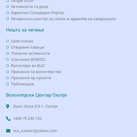
Skopje SOUP
Активности со деца
Европски Солидарен Корпус
Младинско учество за силен и одржлив на заедницата
Нешто за читање
Сите статии
Отворени повици
Локални активности
Списание ВОИСЕС
Волонтери во ВЦС
Приказни за волонтерство
Приказни од проекти
Публикации
Волонтерски Центар Скопје
Емил Зола 3/3-1, Скопје
+389 75 243 726
vcs_contact@yahoo.com