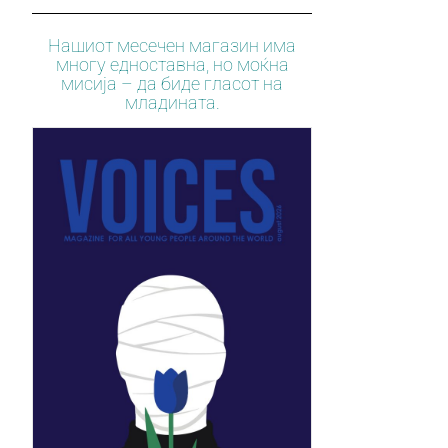
Нашиот месечен магазин има
многу едноставна, но моќна
мисија – да биде гласот на
младината.