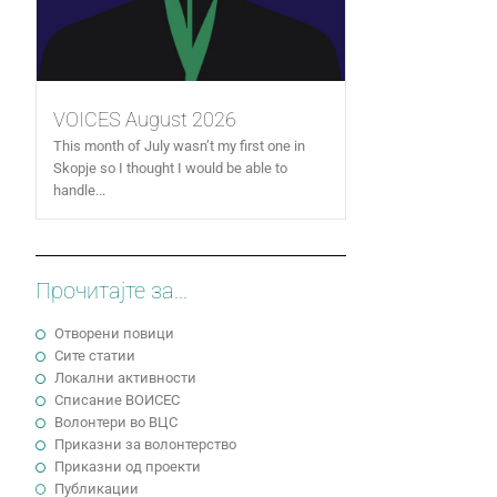
VOICES August 2026
This month of July wasn’t my first one in
Skopje so I thought I would be able to
handle...
Прочитајте за...
Отворени повици
Сите статии
Локални активности
Cписание ВОИСЕС
Волонтери во ВЦС
Приказни за волонтерство
Приказни од проекти
Публикации