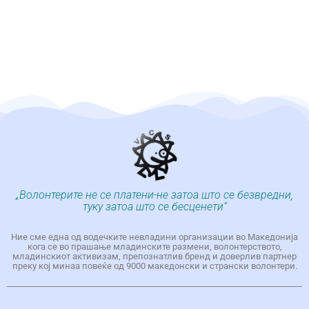
„Волонтерите не се платени-не затоа што се безвредни,
туку затоа што се бесценети“
Ние сме една од водечките невладини организации во Македонија
кога се во прашање младинските размени, волонтерството,
младинскиот активизам, препознатлив бренд и доверлив партнер
преку кој минаа повеќе од 9000 македонски и странски волонтери.