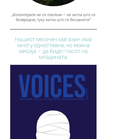
„Волонтерите не се платени — не затоа што се
безвредни, туку затоа што се бесценети“
Нашиот месечен магазин има
многу едноставна, но моќна
мисија – да биде гласот на
младината.