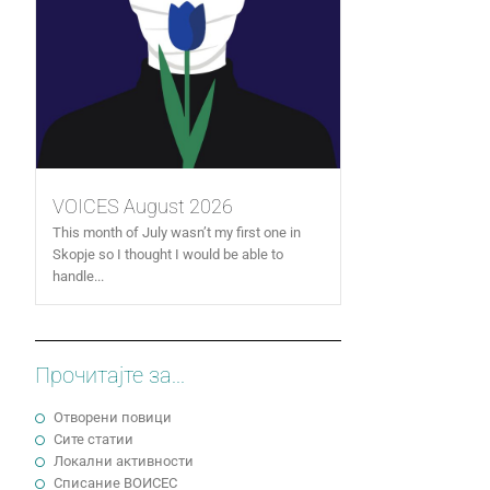
VOICES August 2026
This month of July wasn’t my first one in
Skopje so I thought I would be able to
handle...
Прочитајте за...
Отворени повици
Сите статии
Локални активности
Cписание ВОИСЕС