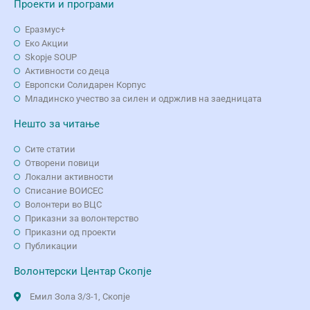
Проекти и програми
Еразмус+
Еко Aкции
Skopje SOUP
Активности со деца
Европски Солидарен Корпус
Младинско учество за силен и одржлив на заедницата
Нешто за читање
Сите статии
Отворени повици
Локални активности
Списание ВОИСЕС
Волонтери во ВЦС
Приказни за волонтерство
Приказни од проекти
Публикации
Волонтерски Центар Скопје
Емил Зола 3/3-1, Скопје