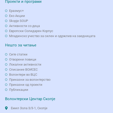
Проекти и програми
Еразмус+
Еко Aкции
Skopje SOUP
Активности со деца
Европски Солидарен Корпус
Младинско учество за силен и одржлив на заедницата
Нешто за читање
Сите статии
Отворени повици
Локални активности
Списание ВОИСЕС
Волонтери во ВЦС
Приказни за волонтерство
Приказни од проекти
Публикации
Волонтерски Центар Скопје
Емил Зола 3/3-1, Скопје