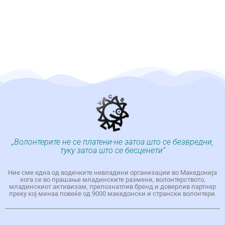
„Волонтерите не се платени-не затоа што се безвредни,
туку затоа што се бесценети“
Ние сме една од водечките невладини организации во Македонија
кога се во прашање младинските размени, волонтерството,
младинскиот активизам, препознатлив бренд и доверлив партнер
преку кој минаа повеќе од 9000 македонски и странски волонтери.