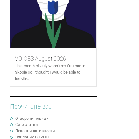
VOICES August 2026
This month of July wasn’t my first one in
Skopje so I thought I would be able to
handle...
Прочитајте за...
Отворени повици
Сите статии
Локални активности
Cписание ВОИСЕС