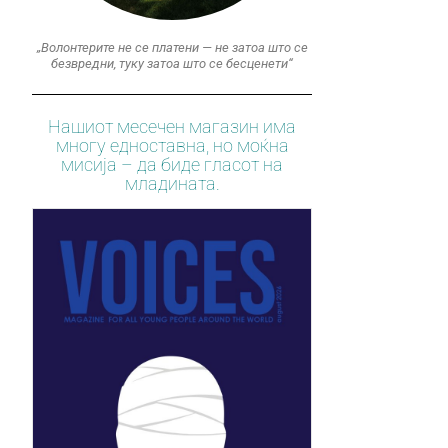
„Волонтерите не се платени — не затоа што се
безвредни, туку затоа што се бесценети“
Нашиот месечен магазин има
многу едноставна, но моќна
мисија – да биде гласот на
младината.