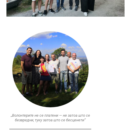
„Волонтерите не се платени — не затоа што се
безвредни, туку затоа што се бесценети“