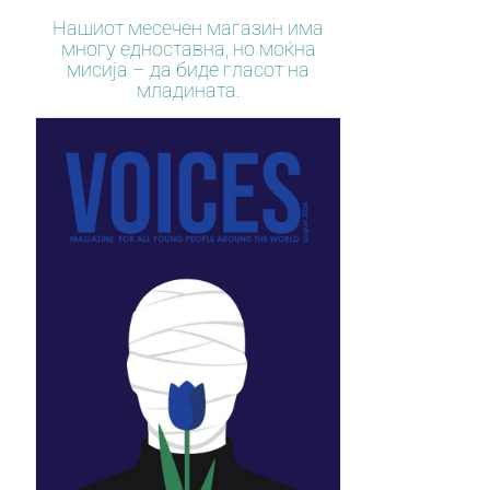
Нашиот месечен магазин има
многу едноставна, но моќна
мисија – да биде гласот на
младината.