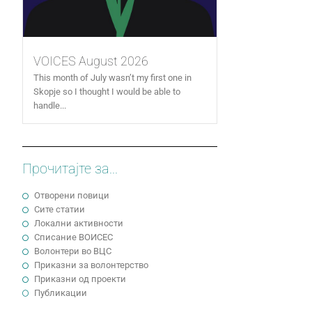
VOICES August 2026
This month of July wasn’t my first one in
Skopje so I thought I would be able to
handle...
Прочитајте за...
Отворени повици
Сите статии
Локални активности
Cписание ВОИСЕС
Волонтери во ВЦС
Приказни за волонтерство
Приказни од проекти
Публикации