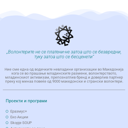
„Волонтерите не се платени-не затоа што се безвредни,
туку затоа што се бесценети“
Ние сме една од водечките невладини организации во Македонија
кога се во прашање младинските размени, волонтерството,
младинскиот активизам, препознатлив бренд и доверлив партнер
преку кој минаа повеќе од 9000 македонски и странски волонтери.
Проекти и програми
Еразмус+
Еко Aкции
Skopje SOUP