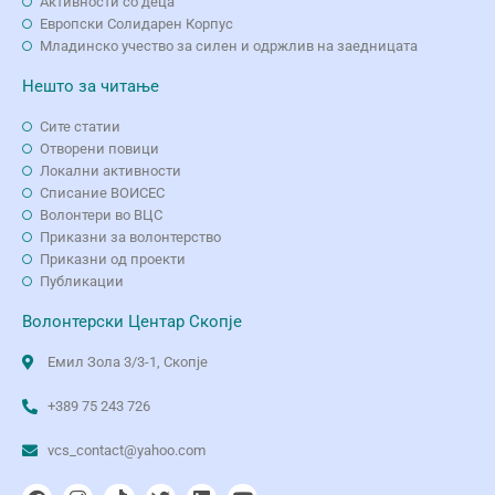
Активности со деца
Европски Солидарен Корпус
Младинско учество за силен и одржлив на заедницата
Нешто за читање
Сите статии
Отворени повици
Локални активности
Списание ВОИСЕС
Волонтери во ВЦС
Приказни за волонтерство
Приказни од проекти
Публикации
Волонтерски Центар Скопје
Емил Зола 3/3-1, Скопје
+389 75 243 726
vcs_contact@yahoo.com