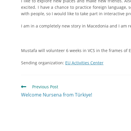
I like to explore new places and make new friends. Also
excited. I have a chance to practice foreign language,
with people, so I would like to take part in interactive p
I am in a completely new story in Macedonia and I am real
Mustafa will volunteer 6 weeks in VCS in the frames of 
Sending organization:
EU Activities Center
Previous Post
Welcome Nursena from Türkiye!