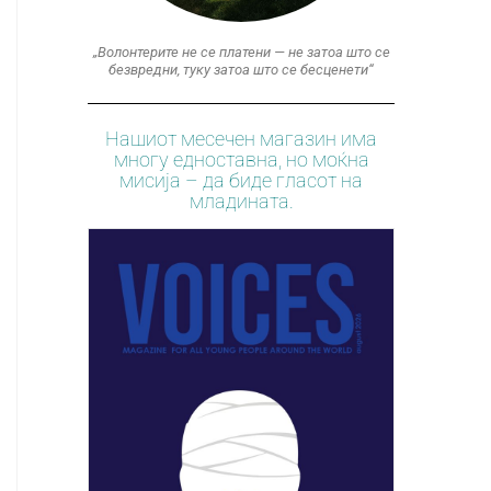
„Волонтерите не се платени — не затоа што се
безвредни, туку затоа што се бесценети“
Нашиот месечен магазин има
многу едноставна, но моќна
мисија – да биде гласот на
младината.