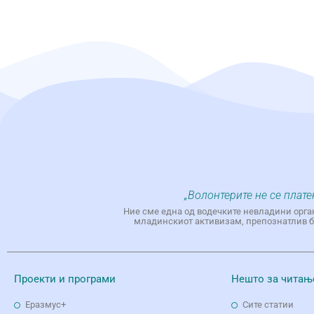
„Волонтерите не се плате
Ние сме една од водечките невладини орга
младинскиот активизам, препознатлив бр
Проекти и програми
Нешто за читањ
Еразмус+
Сите статии