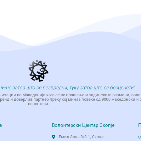
ни-не затоа што се безвредни, туку затоа што се бесценети“
низации во Македонија кога се во прашање младинските размени, воло
енд и доверлив партнер преку кој минаа повеќе од 9000 македонски и 
волонтери.
е
Волонтерски Центар Скопје
П
Емил Зола 3/3-1, Скопје