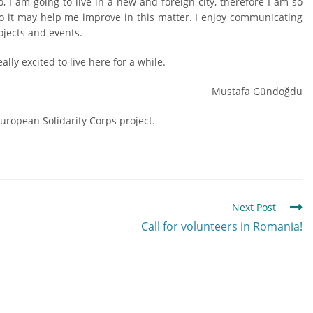
, I am going to live in a new and foreign city, therefore I am so
 so it may help me improve in this matter. I enjoy communicating
rojects and events.
ly excited to live here for a while.
Mustafa Gündoğdu
European Solidarity Corps project.
Next Post
Call for volunteers in Romania!