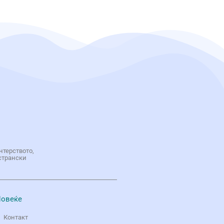
нтерството,
странски
овеќе
Контакт