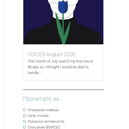
VOICES August 2026
This month of July wasn’t my first one in
Skopje so I thought I would be able to
handle...
Прочитајте за...
Отворени повици
Сите статии
Локални активности
Cписание ВОИСЕС