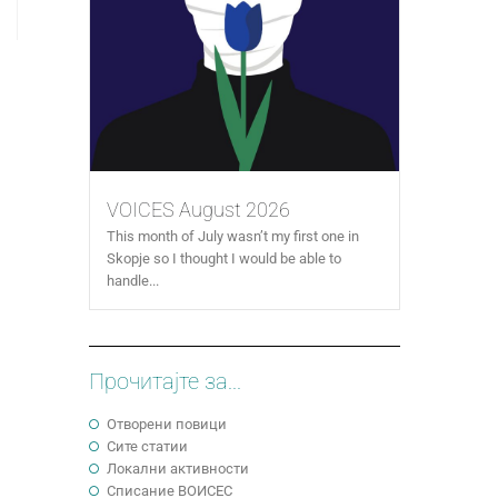
VOICES August 2026
This month of July wasn’t my first one in
Skopje so I thought I would be able to
handle...
Прочитајте за...
Отворени повици
Сите статии
Локални активности
Cписание ВОИСЕС