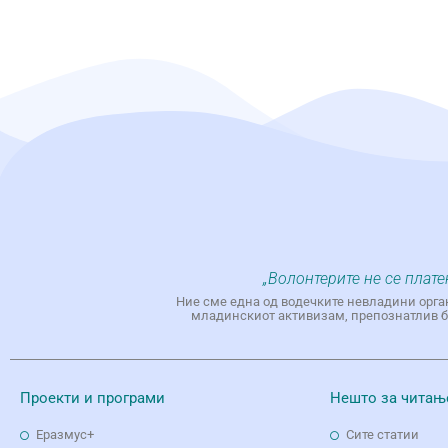
„Волонтерите не се плате
Ние сме една од водечките невладини орга
младинскиот активизам, препознатлив бр
Проекти и програми
Нешто за читањ
Еразмус+
Сите статии