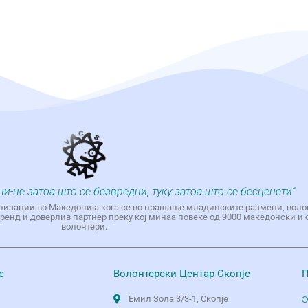
ни-не затоа што се безвредни, туку затоа што се бесценети“
низации во Македонија кога се во прашање младинските размени, воло
енд и доверлив партнер преку кој минаа повеќе од 9000 македонски и 
волонтери.
е
Волонтерски Центар Скопје
П
Емил Зола 3/3-1, Скопје