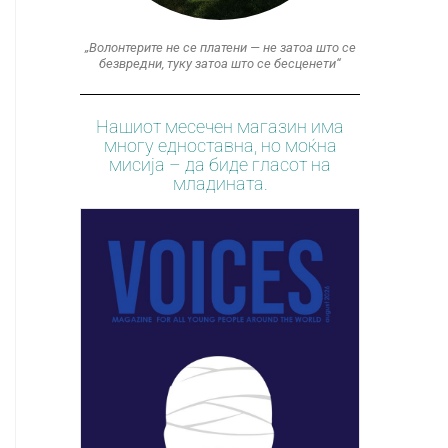
„Волонтерите не се платени — не затоа што се
безвредни, туку затоа што се бесценети“
Нашиот месечен магазин има
многу едноставна, но моќна
мисија – да биде гласот на
младината.