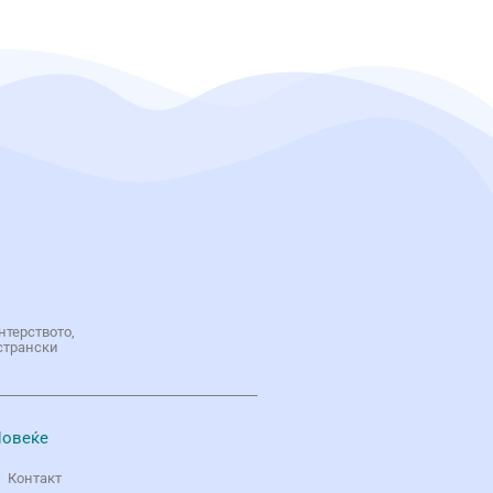
нтерството,
странски
овеќе
Контакт