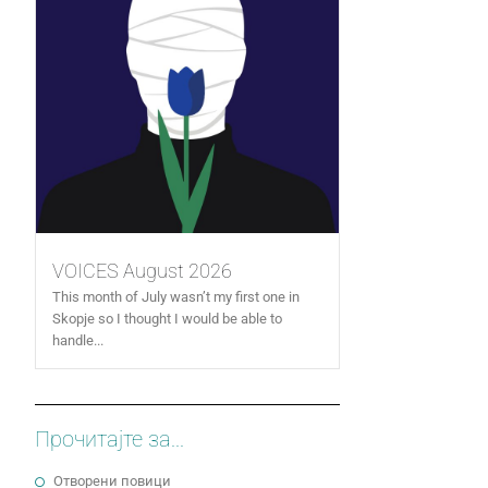
VOICES August 2026
This month of July wasn’t my first one in
Skopje so I thought I would be able to
handle...
Прочитајте за...
Отворени повици