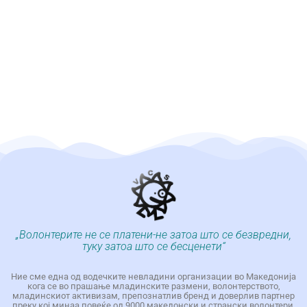
„Волонтерите не се платени-не затоа што се безвредни,
туку затоа што се бесценети“
Ние сме една од водечките невладини организации во Македонија
кога се во прашање младинските размени, волонтерството,
младинскиот активизам, препознатлив бренд и доверлив партнер
преку кој минаа повеќе од 9000 македонски и странски волонтери.