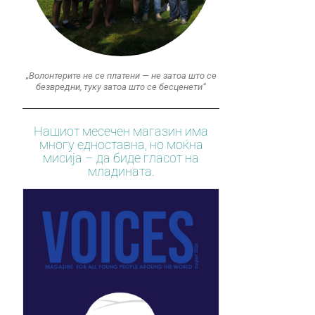
„Волонтерите не се платени — не затоа што се
безвредни, туку затоа што се бесценети“
Нашиот месечен магазин има
многу едноставна, но моќна
мисија – да биде гласот на
младината.