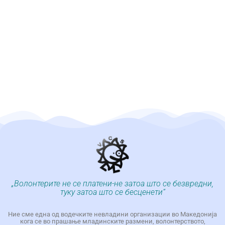
„Волонтерите не се платени-не затоа што се безвредни,
туку затоа што се бесценети“
Ние сме една од водечките невладини организации во Македонија
кога се во прашање младинските размени, волонтерството,