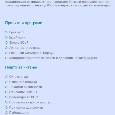
младинскиот активизам, препознатлив бренд и доверлив партнер
преку кој минаа повеќе од 9000 македонски и странски волонтери.
Проекти и програми
Еразмус+
Еко Aкции
Skopje SOUP
Активности со деца
Европски Солидарен Корпус
Младинско учество за силен и одржлив на заедницата
Нешто за читање
Сите статии
Отворени повици
Локални активности
Списание ВОИСЕС
Волонтери во ВЦС
Приказни за волонтерство
Приказни од проекти
Публикации