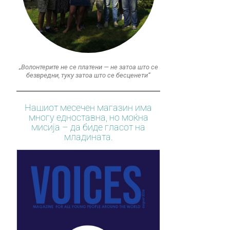
„Волонтерите не се платени — не затоа што се
безвредни, туку затоа што се бесценети“
Нашиот месечен магазин има
многу едноставна, но моќна
мисија – да биде гласот на
младината.