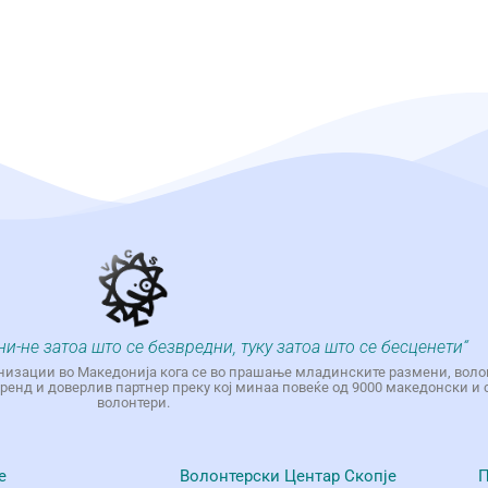
ни-не затоа што се безвредни, туку затоа што се бесценети“
низации во Македонија кога се во прашање младинските размени, воло
енд и доверлив партнер преку кој минаа повеќе од 9000 македонски и 
волонтери.
е
Волонтерски Центар Скопје
П