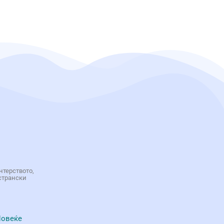
нтерството,
странски
овеќе