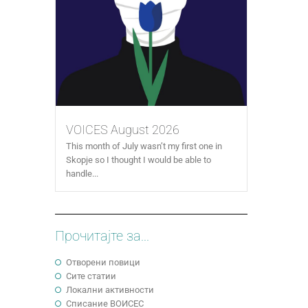
VOICES August 2026
This month of July wasn’t my first one in
Skopje so I thought I would be able to
handle...
Прочитајте за...
Отворени повици
Сите статии
Локални активности
Cписание ВОИСЕС