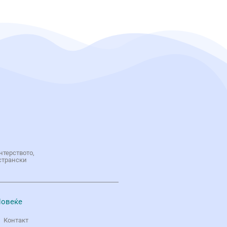
нтерството,
странски
овеќе
Контакт