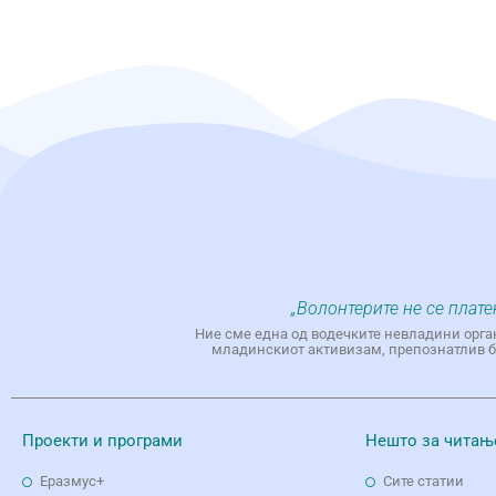
„Волонтерите не се плате
Ние сме една од водечките невладини орга
младинскиот активизам, препознатлив бр
Проекти и програми
Нешто за читањ
Еразмус+
Сите статии