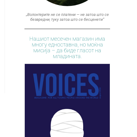
„Волонтерите не се платени — не затоа што се
безвредни, туку затоа што се бесценети“
Нашиот месечен магазин има
многу едноставна, но моќна
мисија – да биде гласот на
младината.