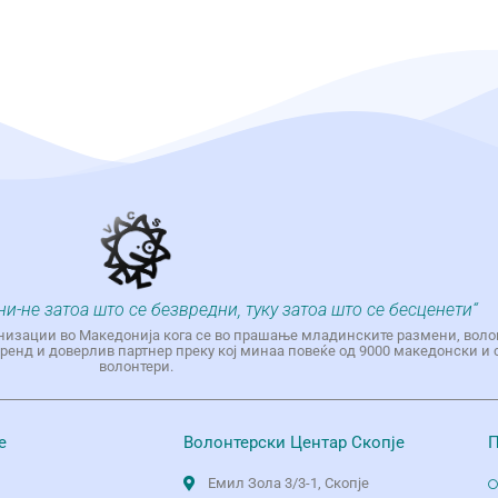
ни-не затоа што се безвредни, туку затоа што се бесценети“
низации во Македонија кога се во прашање младинските размени, воло
енд и доверлив партнер преку кој минаа повеќе од 9000 македонски и 
волонтери.
е
Волонтерски Центар Скопје
П
Емил Зола 3/3-1, Скопје