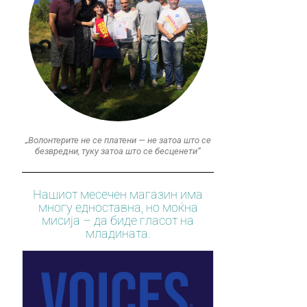
„Волонтерите не се платени — не затоа што се
безвредни, туку затоа што се бесценети“
Нашиот месечен магазин има
многу едноставна, но моќна
мисија – да биде гласот на
младината.