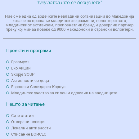
туку затоа што се бесценети“
Ние сме една од водечките невладини организации во Македонија
кога се во прашање младинските размени, волонтерството,
младинскиот активизам, препознатлив бренд и доверлив партнер
преку кој минаа повеќе од 9000 македонски и странски волонтери.
Проекти и програми
Еразмус+
Еко Aкции
Skopje SOUP
Активности со деца
Европски Солидарен Корпус
Младинско учество за силен и одржлив на заедницата
Нешто за читање
Сите статии
Отворени повици
Локални активности
Списание ВОИСЕС