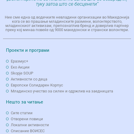
туку затоа што се бесценети“
Ние сме една од водечките невладини организации во Македонија
кога се во прашање младинските размени, волонтерството,
младинскиот активизам, препознатлив бренд и доверлив партнер
преку кој минаа повеќе од 9000 македонски и странски волонтери.
Проекти и програми
Еразмус+
Еко Aкции
Skopje SOUP
Активности со деца
Европски Солидарен Корпус
Младинско учество за силен и одржлив на заедницата
Нешто за читање
Сите статии
Отворени повици
Локални активности
Списание ВОИСЕС