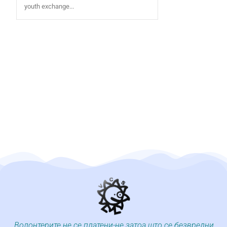
youth exchange...
„Волонтерите не се платени-не затоа што се безвредни,