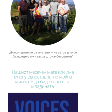
„Волонтерите не се платени — не затоа што се
безвредни, туку затоа што се бесценети“
Нашиот месечен магазин има
многу едноставна, но моќна
мисија – да биде гласот на
младината.