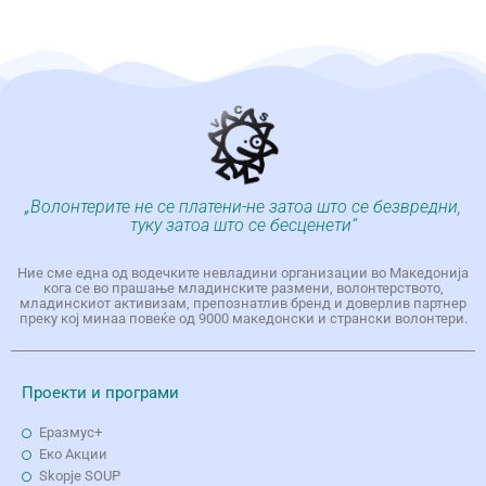
„Волонтерите не се платени-не затоа што се безвредни,
туку затоа што се бесценети“
Ние сме една од водечките невладини организации во Македонија
кога се во прашање младинските размени, волонтерството,
младинскиот активизам, препознатлив бренд и доверлив партнер
преку кој минаа повеќе од 9000 македонски и странски волонтери.
Проекти и програми
Еразмус+
Еко Aкции
Skopje SOUP