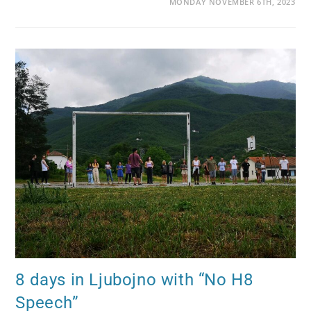
MONDAY NOVEMBER 6TH, 2023
8 days in Ljubojno with “No H8
Speech”