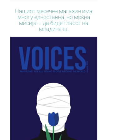
Нашиот месечен магазин има
многу едноставна, но моќна
мисија – да биде гласот на
младината.