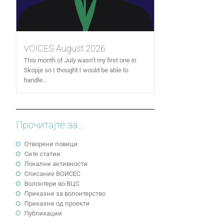
VOICES August 2026
This month of July wasn’t my first one in
Skopje so I thought I would be able to
handle...
Прочитајте за...
Отворени повици
Сите статии
Локални активности
Cписание ВОИСЕС
Волонтери во ВЦС
Приказни за волонтерство
Приказни од проекти
Публикации