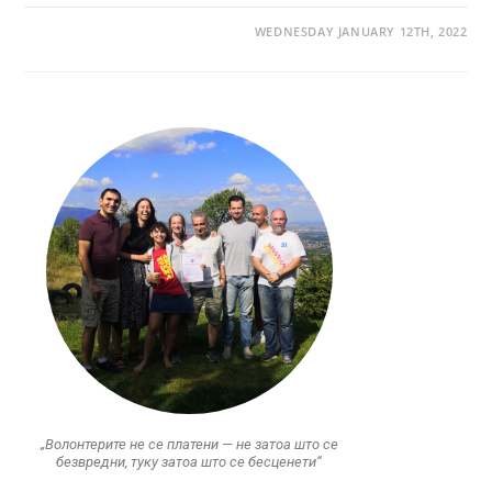
WEDNESDAY JANUARY 12TH, 2022
„Волонтерите не се платени — не затоа што се
безвредни, туку затоа што се бесценети“