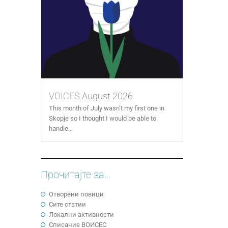
VOICES August 2026
This month of July wasn’t my first one in
Skopje so I thought I would be able to
handle...
Прочитајте за...
Отворени повици
Сите статии
Локални активности
Cписание ВОИСЕС