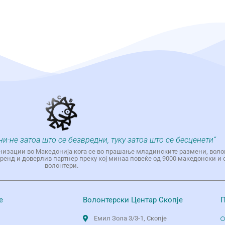
ни-не затоа што се безвредни, туку затоа што се бесценети“
низации во Македонија кога се во прашање младинските размени, воло
енд и доверлив партнер преку кој минаа повеќе од 9000 македонски и 
волонтери.
е
Волонтерски Центар Скопје
П
Емил Зола 3/3-1, Скопје