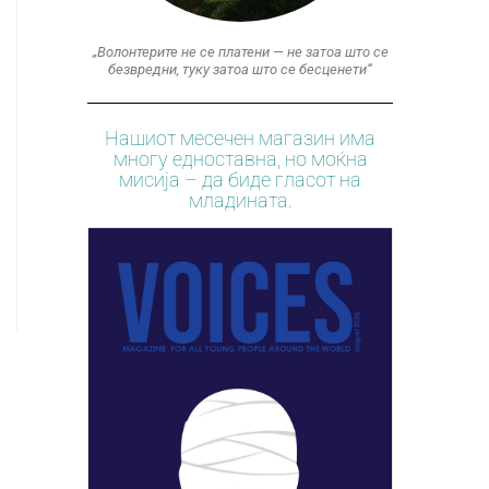
„Волонтерите не се платени — не затоа што се
безвредни, туку затоа што се бесценети“
Нашиот месечен магазин има
многу едноставна, но моќна
мисија – да биде гласот на
младината.