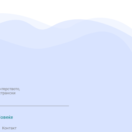
нтерството,
странски
овеќе
Контакт