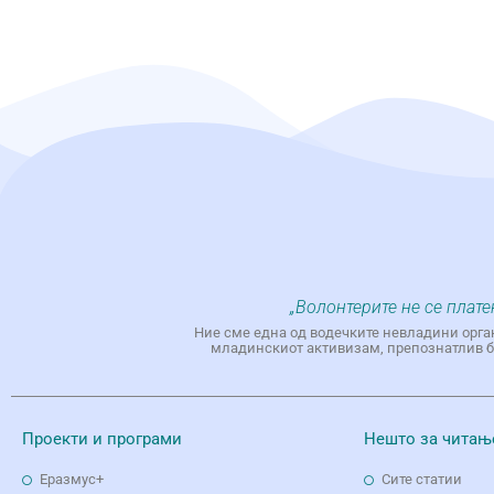
„Волонтерите не се плате
Ние сме една од водечките невладини орга
младинскиот активизам, препознатлив бр
Проекти и програми
Нешто за читањ
Еразмус+
Сите статии