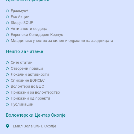
Еразмус+
Еко Aкции
Skopje SOUP
Активности со деца
Европски Солидарен Корпус
Младинско учество за силен и одржлив на заедницата
Нешто за читање
Сите статии
Отворени повици
Локални активности
Списание ВОИСЕС
Волонтери во ВЦС
Приказни за волонтерство
Приказни од проекти
Публикации
Волонтерски Центар Скопје
Емил Зола 3/3-1, Скопје