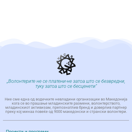
„Волонтерите не се платени-не затоа што се безвредни,
туку затоа што се бесценети“
Ние сме една од водечките невладини организации во Македонија
кога се во прашање младинските размени, волонтерството,
младинскиот активизам, препознатлив бренд и доверлив партнер
преку кој минаа повеќе од 9000 македонски и странски волонтери.
Проекти и програми