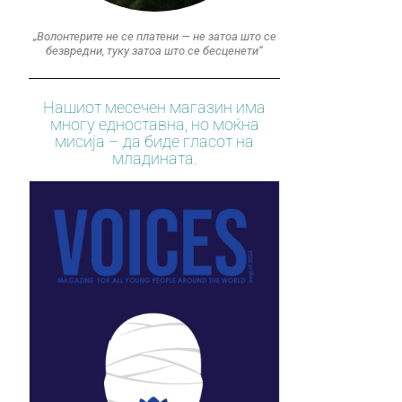
„Волонтерите не се платени — не затоа што се
безвредни, туку затоа што се бесценети“
Нашиот месечен магазин има
многу едноставна, но моќна
мисија – да биде гласот на
младината.