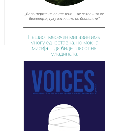
„Волонтерите не се платени — не затоа што се
безвредни, туку затоа што се бесценети“
Нашиот месечен магазин има
многу едноставна, но моќна
мисија – да биде гласот на
младината.