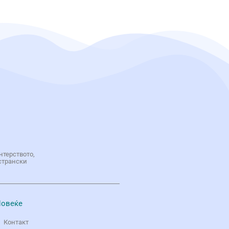
нтерството,
странски
овеќе
Контакт