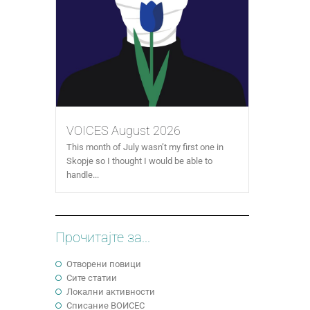
VOICES August 2026
This month of July wasn’t my first one in
Skopje so I thought I would be able to
handle...
Прочитајте за...
Отворени повици
Сите статии
Локални активности
Cписание ВОИСЕС