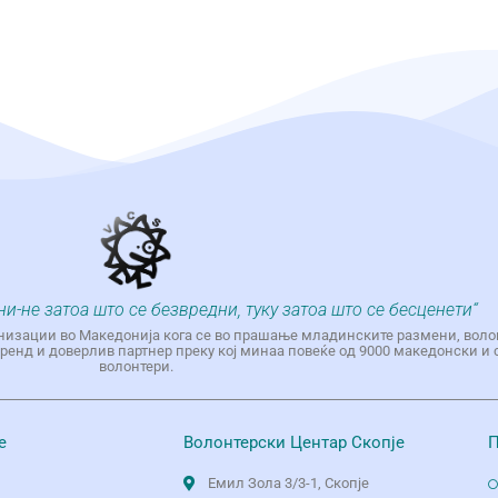
ни-не затоа што се безвредни, туку затоа што се бесценети“
низации во Македонија кога се во прашање младинските размени, воло
енд и доверлив партнер преку кој минаа повеќе од 9000 македонски и 
волонтери.
е
Волонтерски Центар Скопје
П
Емил Зола 3/3-1, Скопје