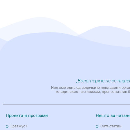
„Волонтерите не се плате
Ние сме една од водечките невладини орга
младинскиот активизам, препознатлив бр
Проекти и програми
Нешто за читањ
Еразмус+
Сите статии