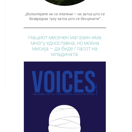
„Волонтерите не се платени — не затоа што се
безвредни, туку затоа што се бесценети“
Нашиот месечен магазин има
многу едноставна, но моќна
мисија – да биде гласот на
младината.