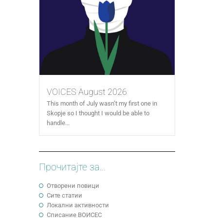
VOICES August 2026
This month of July wasn’t my first one in
Skopje so I thought I would be able to
handle...
Прочитајте за...
Отворени повици
Сите статии
Локални активности
Cписание ВОИСЕС