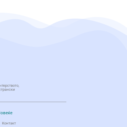
нтерството,
странски
овеќе
Контакт