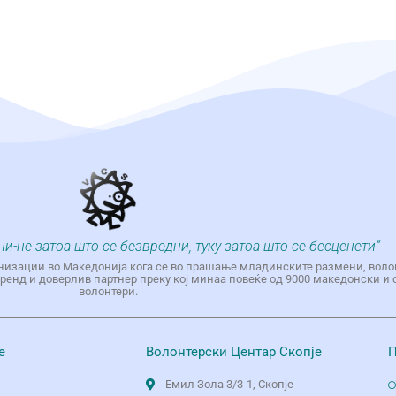
ни-не затоа што се безвредни, туку затоа што се бесценети“
низации во Македонија кога се во прашање младинските размени, воло
енд и доверлив партнер преку кој минаа повеќе од 9000 македонски и 
волонтери.
е
Волонтерски Центар Скопје
П
Емил Зола 3/3-1, Скопје