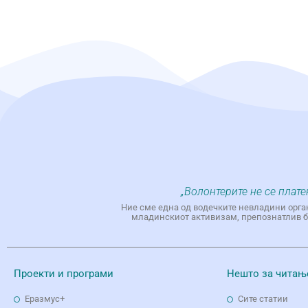
„Волонтерите не се плате
Ние сме една од водечките невладини орга
младинскиот активизам, препознатлив бр
Проекти и програми
Нешто за читањ
Еразмус+
Сите статии