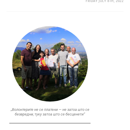
FRIDAY JULY 8TH, 2022
„Волонтерите не се платени — не затоа што се
безвредни, туку затоа што се бесценети“