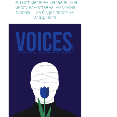
Нашиот месечен магазин има
многу едноставна, но моќна
мисија – да биде гласот на
младината.