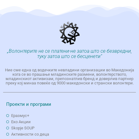
„Волонтерите не се платени-не затоа што се безвредни,
туку затоа што се бесценети“
Ние сме една од водечките невладини организации во Македонија
кога се во прашање младинските размени, волонтерството,
младинскиот активизам, препознатлив бренд и доверлив партнер
преку кој минаа повеќе од 9000 македонски и странски волонтери.
Проекти и програми
Еразмус+
Еко Aкции
Skopje SOUP
Активности со деца