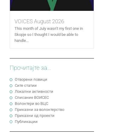
VOICES August 2026
This month of July wasn’t my first one in
Skopje so I thought I would be able to
handle...
Прочитајте за...
Отворени повици
Сите статии
Локални активности
Cписание ВОИСЕС
Волонтери во ВЦС
Приказни за волонтерство
Приказни од проекти
Публикации