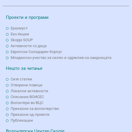
Проекти и програми
Еразмус+
Еко Aкции
Skopje SOUP
Активности со деца
Европски Солидарен Корпус
Младинско учество за силен и одржлив на заедницата
Нешто за читање
Сите статии
Отворени повици
Локални активности
Списание ВОИСЕС
Волонтери во ВЦС
Приказни за волонтерство
Приказни од проекти
Публикации
Волонтерски Центар Скопје