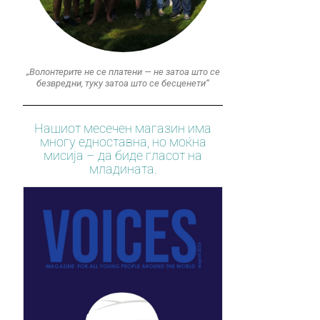
„Волонтерите не се платени — не затоа што се
безвредни, туку затоа што се бесценети“
Нашиот месечен магазин има
многу едноставна, но моќна
мисија – да биде гласот на
младината.