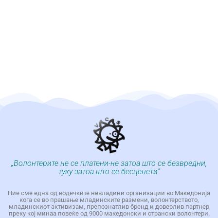
„Волонтерите не се платени-не затоа што се безвредни,
туку затоа што се бесценети“
Ние сме една од водечките невладини организации во Македонија
кога се во прашање младинските размени, волонтерството,
младинскиот активизам, препознатлив бренд и доверлив партнер
преку кој минаа повеќе од 9000 македонски и странски волонтери.